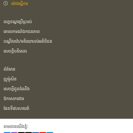
ម៉ោងធ្វើការ
លក្ខខណ្ឌប្រើប្រាស់
គោលការណ៍ឯកជនភាព
បណ្ដឹងតវ៉ា/មតិយោបល់អតិថិជន
សេចក្ដីបដិសេធ
ព័ត៌មាន
ប្រូម៉ូសិន
សេចក្ដីជូនដំណឹង
ឱកាសការងារ
ផែនទីវេបសាយត៍
តាមដានយើងខ្ញុំំ: