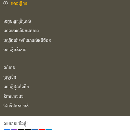
ម៉ោងធ្វើការ
លក្ខខណ្ឌប្រើប្រាស់
គោលការណ៍ឯកជនភាព
បណ្ដឹងតវ៉ា/មតិយោបល់អតិថិជន
សេចក្ដីបដិសេធ
ព័ត៌មាន
ប្រូម៉ូសិន
សេចក្ដីជូនដំណឹង
ឱកាសការងារ
ផែនទីវេបសាយត៍
តាមដានយើងខ្ញុំំ: