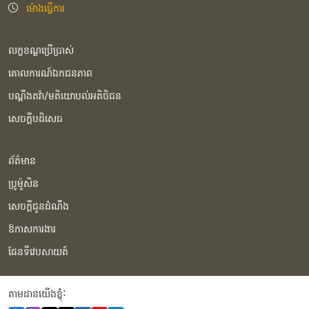
ម៉ោងធ្វើការ
លក្ខខណ្ឌប្រើប្រាស់
គោលការណ៍ឯកជនភាព
បណ្ដឹងតវ៉ា/មតិយោបល់អតិថិជន
សេចក្ដីបដិសេធ
ព័ត៌មាន
ប្រូម៉ូសិន
សេចក្ដីជូនដំណឹង
ឱកាសការងារ
ផែនទីវេបសាយត៍
តាមដានយើងខ្ញុំំ: