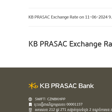
KB PRASAC Exchange Rate on 11-06-2024 
KB PRASAC Exchange Ra
SWIFT: CZNBKHPP
ចុះបញ្ជីពាណិជ្ជកម្មលេខ៖ 00001157
អគារ​លេខ​ 212 ផ្លូវ 271 សង្កាត់ទួលទំពូង 2 ខណ្ឌចំការមន រាជ