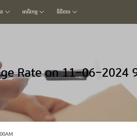
ជន
អាជីវកម្ម
ឌីជីថល
ge Rate on 11-06-2024 
9.00AM