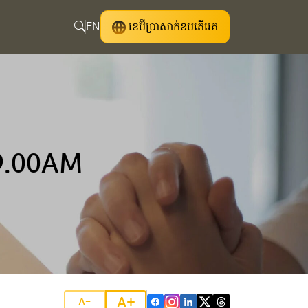
EN
ខេប៊ីប្រាសាក់ខបភើរេត
9.00AM
A+
A-