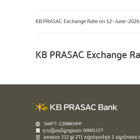
KB PRASAC Exchange Rate on 12-June-2026
KB PRASAC Exchange Ra
SWIFT: CZNBKHPP
ចុះបញ្ជីពាណិជ្ជកម្មលេខ៖ 00001157
អគារ​លេខ​ 212 ផ្លូវ 271 សង្កាត់ទួលទំពូង 2 ខណ្ឌចំការមន រាជ