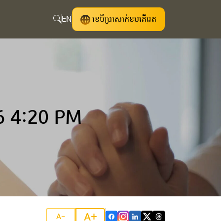
EN
ខេប៊ីប្រាសាក់ខបភើរេត
6 4:20 PM
A+
A-