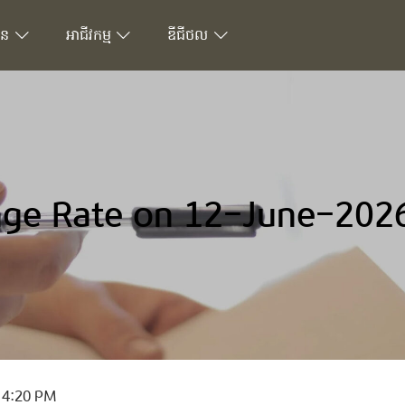
ជន
អាជីវកម្ម
ឌីជីថល
ge Rate on 12-June-202
 4:20 PM