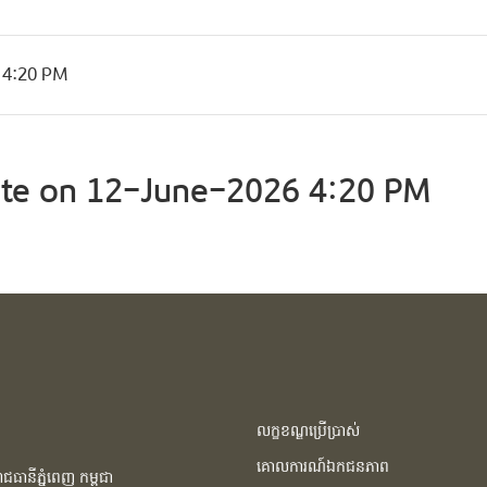
 4:20 PM
te on 12-June-2026 4:20 PM
លក្ខខណ្ឌប្រើប្រាស់
គោលការណ៍ឯកជនភាព
ធានីភ្នំពេញ កម្ពុជា​