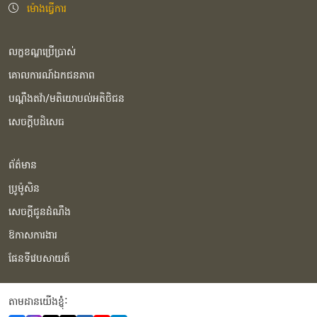
ម៉ោងធ្វើការ
លក្ខខណ្ឌប្រើប្រាស់
គោលការណ៍ឯកជនភាព
បណ្ដឹងតវ៉ា/មតិយោបល់អតិថិជន
សេចក្ដីបដិសេធ
ព័ត៌មាន
ប្រូម៉ូសិន
សេចក្ដីជូនដំណឹង
ឱកាសការងារ
ផែនទីវេបសាយត៍
តាមដានយើងខ្ញុំំ: