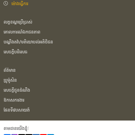
ម៉ោងធ្វើការ
លក្ខខណ្ឌប្រើប្រាស់
គោលការណ៍ឯកជនភាព
បណ្ដឹងតវ៉ា/មតិយោបល់អតិថិជន
សេចក្ដីបដិសេធ
ព័ត៌មាន
ប្រូម៉ូសិន
សេចក្ដីជូនដំណឹង
ឱកាសការងារ
ផែនទីវេបសាយត៍
តាមដានយើងខ្ញុំំ: