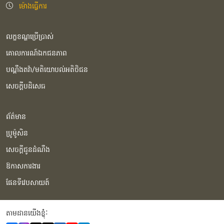
ម៉ោងធ្វើការ
លក្ខខណ្ឌប្រើប្រាស់
គោលការណ៍ឯកជនភាព
បណ្ដឹងតវ៉ា/មតិយោបល់អតិថិជន
សេចក្ដីបដិសេធ
ព័ត៌មាន
ប្រូម៉ូសិន
សេចក្ដីជូនដំណឹង
ឱកាសការងារ
ផែនទីវេបសាយត៍
តាមដានយើងខ្ញុំំ: