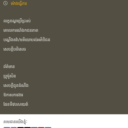
ម៉ោងធ្វើការ
លក្ខខណ្ឌប្រើប្រាស់
គោលការណ៍ឯកជនភាព
បណ្ដឹងតវ៉ា/មតិយោបល់អតិថិជន
សេចក្ដីបដិសេធ
ព័ត៌មាន
ប្រូម៉ូសិន
សេចក្ដីជូនដំណឹង
ឱកាសការងារ
ផែនទីវេបសាយត៍
តាមដានយើងខ្ញុំំ: