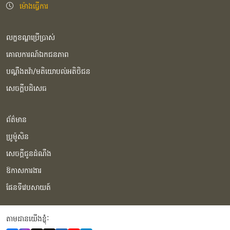
ម៉ោងធ្វើការ
លក្ខខណ្ឌប្រើប្រាស់
គោលការណ៍ឯកជនភាព
បណ្ដឹងតវ៉ា/មតិយោបល់អតិថិជន
សេចក្ដីបដិសេធ
ព័ត៌មាន
ប្រូម៉ូសិន
សេចក្ដីជូនដំណឹង
ឱកាសការងារ
ផែនទីវេបសាយត៍
តាមដានយើងខ្ញុំំ: