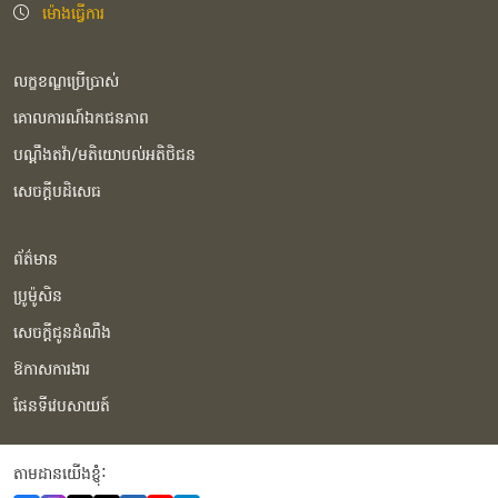
ម៉ោងធ្វើការ
លក្ខខណ្ឌប្រើប្រាស់
គោលការណ៍ឯកជនភាព
បណ្ដឹងតវ៉ា/មតិយោបល់អតិថិជន
សេចក្ដីបដិសេធ
ព័ត៌មាន
ប្រូម៉ូសិន
សេចក្ដីជូនដំណឹង
ឱកាសការងារ
ផែនទីវេបសាយត៍
តាមដានយើងខ្ញុំំ: