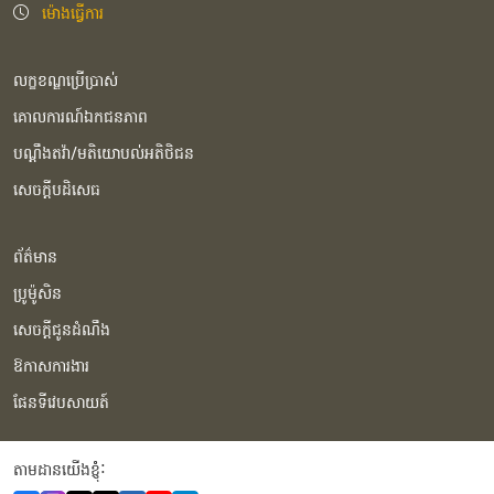
ម៉ោងធ្វើការ
លក្ខខណ្ឌប្រើប្រាស់
គោលការណ៍ឯកជនភាព
បណ្ដឹងតវ៉ា/មតិយោបល់អតិថិជន
សេចក្ដីបដិសេធ
ព័ត៌មាន
ប្រូម៉ូសិន
សេចក្ដីជូនដំណឹង
ឱកាសការងារ
ផែនទីវេបសាយត៍
តាមដានយើងខ្ញុំំ: