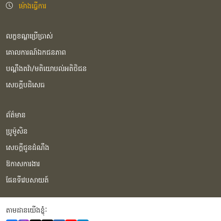
ម៉ោងធ្វើការ
លក្ខខណ្ឌប្រើប្រាស់
គោលការណ៍ឯកជនភាព
បណ្ដឹងតវ៉ា/មតិយោបល់អតិថិជន
សេចក្ដីបដិសេធ
ព័ត៌មាន
ប្រូម៉ូសិន
សេចក្ដីជូនដំណឹង
ឱកាសការងារ
ផែនទីវេបសាយត៍
តាមដានយើងខ្ញុំំ: