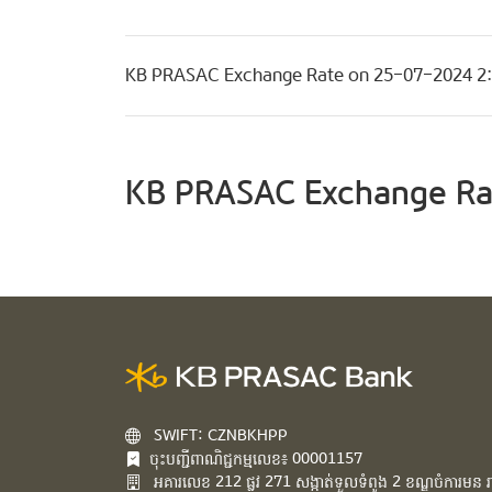
KB PRASAC Exchange Rate on 25-07-2024 
KB PRASAC Exchange Ra
SWIFT: CZNBKHPP
ចុះបញ្ជីពាណិជ្ជកម្មលេខ៖ 00001157
អគារ​លេខ​ 212 ផ្លូវ 271 សង្កាត់ទួលទំពូង 2 ខណ្ឌចំការមន រាជ