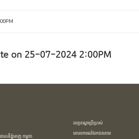
2:00PM
te on 25-07-2024 2:00PM
លក្ខខណ្ឌប្រើប្រាស់
គោលការណ៍ឯកជនភាព
ធានីភ្នំពេញ កម្ពុជា​