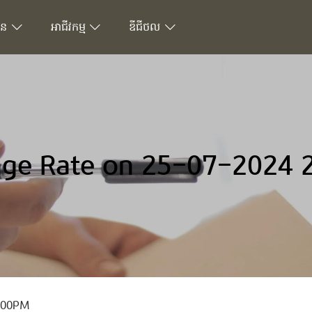
ជន
អាជីវកម្ម
ឌីជីថល
ge Rate on 25-07-2024 
2:00PM