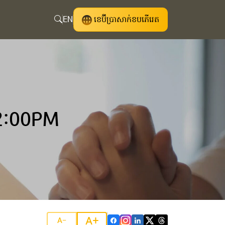
EN
ខេប៊ីប្រាសាក់ខបភើរេត
2:00PM
A+
A-