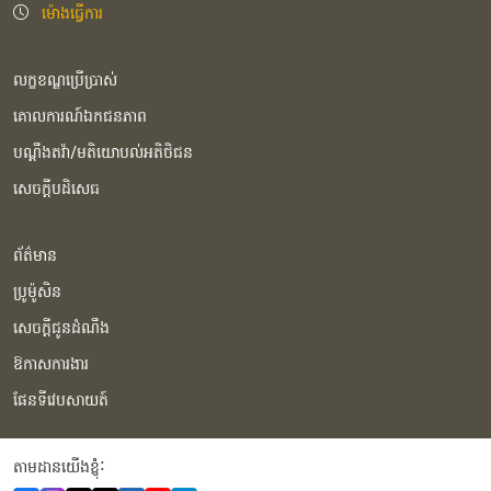
ម៉ោងធ្វើការ
លក្ខខណ្ឌប្រើប្រាស់
គោលការណ៍ឯកជនភាព
បណ្ដឹងតវ៉ា/មតិយោបល់អតិថិជន
សេចក្ដីបដិសេធ
ព័ត៌មាន
ប្រូម៉ូសិន
សេចក្ដីជូនដំណឹង
ឱកាសការងារ
ផែនទីវេបសាយត៍
តាមដានយើងខ្ញុំំ: