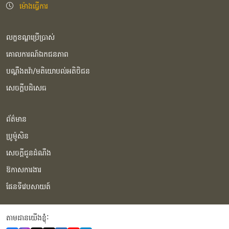
ម៉ោងធ្វើការ
លក្ខខណ្ឌប្រើប្រាស់
គោលការណ៍ឯកជនភាព
បណ្ដឹងតវ៉ា/មតិយោបល់អតិថិជន
សេចក្ដីបដិសេធ
ព័ត៌មាន
ប្រូម៉ូសិន
សេចក្ដីជូនដំណឹង
ឱកាសការងារ
ផែនទីវេបសាយត៍
តាមដានយើងខ្ញុំំ: