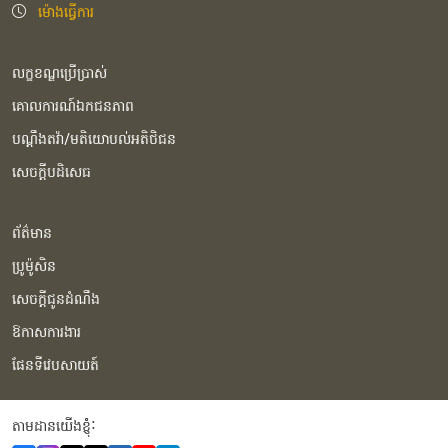
ម៉ោងធ្វើការ
លក្ខខណ្ឌប្រើប្រាស់
គោលការណ៍ឯកជនភាព
បណ្ដឹងតវ៉ា/មតិយោបល់អតិថិជន
សេចក្ដីបដិសេធ
ព័ត៌មាន
ប្រូម៉ូសិន
សេចក្ដីជូនដំណឹង
ឱកាសការងារ
ផែនទីវេបសាយត៍
តាមដានយើងខ្ញុំំ: