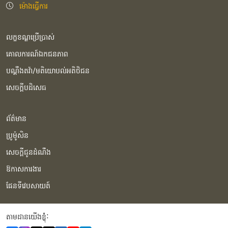
ម៉ោងធ្វើការ
លក្ខខណ្ឌប្រើប្រាស់
គោលការណ៍ឯកជនភាព
បណ្ដឹងតវ៉ា/មតិយោបល់អតិថិជន
សេចក្ដីបដិសេធ
ព័ត៌មាន
ប្រូម៉ូសិន
សេចក្ដីជូនដំណឹង
ឱកាសការងារ
ផែនទីវេបសាយត៍
តាមដានយើងខ្ញុំំ: