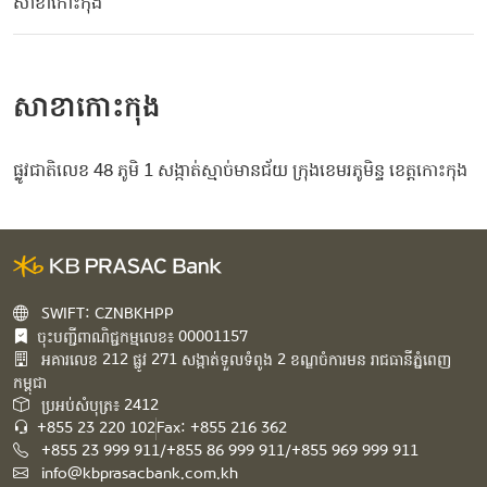
សាខាកោះកុង
សាខាកោះកុង
ផ្លូវជាតិលេខ 48 ភូមិ 1 សង្កាត់ស្មាច់មានជ័យ ក្រុងខេមរភូមិន្ទ ខេត្តកោះកុង
SWIFT: CZNBKHPP
ចុះបញ្ជីពាណិជ្ជកម្មលេខ៖ 00001157
អគារ​លេខ​ 212 ផ្លូវ 271 សង្កាត់ទួលទំពូង 2 ខណ្ឌចំការមន រាជធានីភ្នំពេញ
កម្ពុជា​
ប្រអប់សំបុត្រ៖ 2412
+855 23 220 102
Fax: +855 216 362
+855 23 999 911/+855 86 999 911/+855 969 999 911
info@kbprasacbank.com.kh