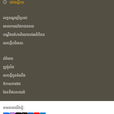
ម៉ោងធ្វើការ
លក្ខខណ្ឌប្រើប្រាស់
គោលការណ៍ឯកជនភាព
បណ្ដឹងតវ៉ា/មតិយោបល់អតិថិជន
សេចក្ដីបដិសេធ
ព័ត៌មាន
ប្រូម៉ូសិន
សេចក្ដីជូនដំណឹង
ឱកាសការងារ
ផែនទីវេបសាយត៍
តាមដានយើងខ្ញុំំ: