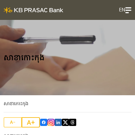
EN
សាខាកោះកុង
សាខាកោះកុង
A+
A-