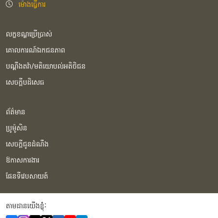
ម៉ោងធ្វើការ
លក្ខខណ្ឌប្រើប្រាស់
គោលការណ៍ឯកជនភាព
បណ្ដឹងតវ៉ា/មតិយោបល់អតិថិជន
សេចក្ដីបដិសេធ
ព័ត៌មាន
ប្រូម៉ូសិន
សេចក្ដីជូនដំណឹង
ឱកាសការងារ
ផែនទីវេបសាយត៍
តាមដានយើងខ្ញុំំ: