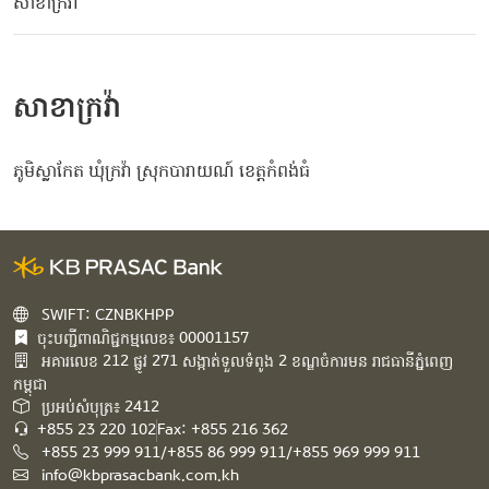
សាខាក្រវ៉ា
សាខាក្រវ៉ា
ភូមិស្លាកែត ឃុំក្រវ៉ា ស្រុកបារាយណ៍ ខេត្តកំពង់ធំ
SWIFT: CZNBKHPP
ចុះបញ្ជីពាណិជ្ជកម្មលេខ៖ 00001157
អគារ​លេខ​ 212 ផ្លូវ 271 សង្កាត់ទួលទំពូង 2 ខណ្ឌចំការមន រាជធានីភ្នំពេញ
កម្ពុជា​
ប្រអប់សំបុត្រ៖ 2412
+855 23 220 102
Fax: +855 216 362
+855 23 999 911/+855 86 999 911/+855 969 999 911
info@kbprasacbank.com.kh