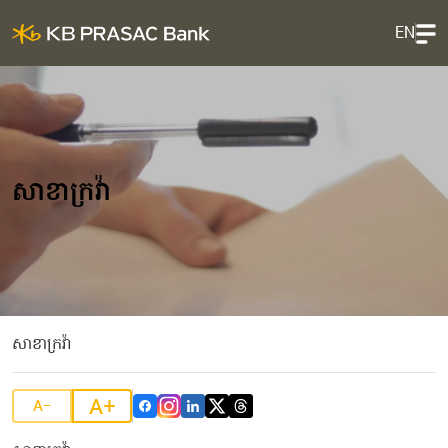
EN
សាខាក្រវ៉ា
សាខាក្រវ៉ា
A+
A-