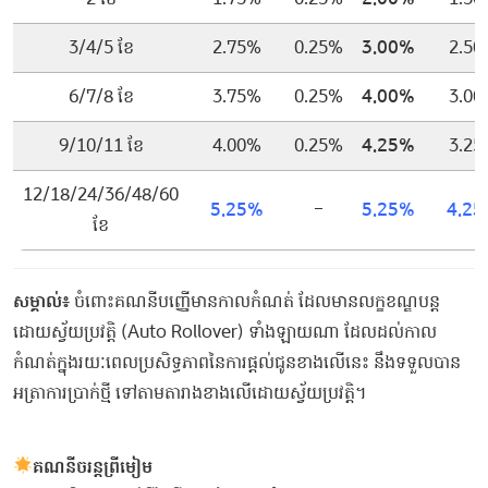
3/4/5 ខែ
2.75%
0.25%
3.00%
2.50
6/7/8 ខែ
3.75%
0.25%
4.00%
3.00
9/10/11 ខែ
4.00%
0.25%
4.25%
3.25
12/18/24/36/48/60
5.25%
–
5.25%
4.25
ខែ
សម្គាល់៖
ចំពោះគណនីបញ្ញើមានកាលកំណត់ ដែលមានលក្ខខណ្ឌបន្ត
ដោយស្វ័យប្រវត្តិ (Auto Rollover) ទាំងឡាយណា ដែលដល់កាល
កំណត់ក្នុងរយៈពេលប្រសិទ្ធភាពនៃការផ្តល់ជូនខាងលើនេះ នឹងទទួលបាន
អត្រាការប្រាក់ថ្មី ទៅតាមតារាងខាងលើដោយស្វ័យប្រវត្តិ។
គណនីចរន្តព្រីមៀម