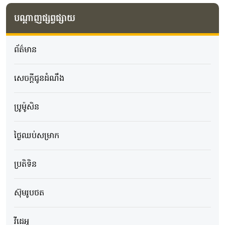
បណ្តាញផ្សព្វផ្សាយ
ព័ត៌មាន
សេចក្ដីជូនដំណឹង
ប្រូម៉ូសិន
ថ្ងៃឈប់សម្រាក
ប្រតិទិន
ស៊ុមរូបថត
វីដេអូ