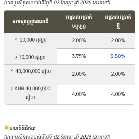
(
មានប្រសិទ្ធភាពចាប់ពីថ្ងៃទី
02 ខែកុម្ភៈ ឆ្នាំ 2026 នេះតទៅ)
អត្រាការប្រាក់
អត្រាការប្រាក់
សមតុល្យក្នុងគណនី
បច្ចុប្បន្ន
ថ្មី
≤ 10,000 ដុល្លារ
2.00%
2.00%
3.75%
3.50%
> 10,000 ដុល្លារ
≤ 40,000,000 រៀល
2.00%
2.00%
> KHR 40,000,000
4.00%
4.00%
រៀល
គណនីឌីជីថល
(
មានប្រសិទ្ធភាពចាប់ពីថ្ងៃទី
02 ខែកុម្ភៈ ឆ្នាំ 2026 នេះតទៅ)