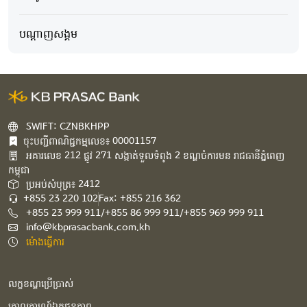
បណ្ដាញសង្គម
SWIFT: CZNBKHPP
ចុះបញ្ជីពាណិជ្ជកម្មលេខ៖ 00001157
អគារ​លេខ​ 212 ផ្លូវ 271 សង្កាត់ទួលទំពូង 2 ខណ្ឌចំការមន រាជធានីភ្នំពេញ
កម្ពុជា​
ប្រអប់សំបុត្រ៖ 2412
+855 23 220 102
Fax: +855 216 362
+855 23 999 911/+855 86 999 911/+855 969 999 911
info@kbprasacbank.com.kh
ម៉ោងធ្វើការ
លក្ខខណ្ឌប្រើប្រាស់
គោលការណ៍ឯកជនភាព