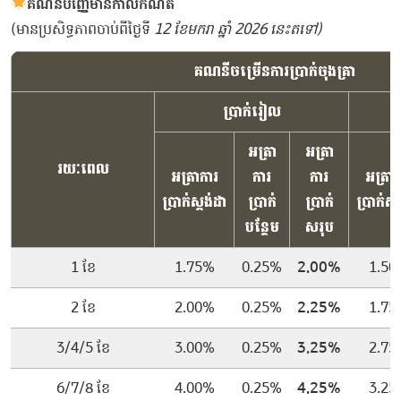
គណនីបញ្ញើមានកាលកំណត់
(មានប្រសិទ្ធភាពចាប់ពីថ្ងៃទី
12 ខែមករា ឆ្នាំ 2026 នេះតទៅ)
គណនីចម្រើនការប្រាក់ចុងគ្រា
ប្រាក់រៀល
អត្រា
អត្រា
រយៈពេល
អត្រាការ
ការ
ការ
អត្រាក
ប្រាក់ស្ដង់ដា
ប្រាក់
ប្រាក់
ប្រាក់ស្ដ
បន្ថែម
សរុប
1 ខែ
1.75%
0.25%
2.00%
1.50
2 ខែ
2.00%
0.25%
2.25%
1.75
3/4/5 ខែ
3.00%
0.25%
3.25%
2.75
6/7/8 ខែ
4.00%
0.25%
4.25%
3.25