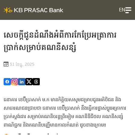
EN
សេចក្ដីជូនដំណឹងអំពីការកែប្រែអត្រាការ
ប្រាក់សម្រាប់គណនីសន្សំ
31 ខែ​ធ្នូ, 2025
ធនាគារ ខេប៊ីប្រាសាក់ ម.ក មានកិត្តិយសសូមជម្រាបជូនអតិថិជន និង
សាធារណជនជ្រាបថា ធនាគារ ខេប៊ីប្រាសាក់ នឹងធ្វើការផ្លាស់ប្តូរអត្រាការ
ប្រាក់ស្ដង់ដារ សម្រាប់គណនីចរន្តព្រីមៀម គណនីឌីជីថល គណនីសន្សំ
ពាណិជ្ជករ និងគណនីបញ្ញើមានកាលកំណត់ ដូចខាងក្រោម៖