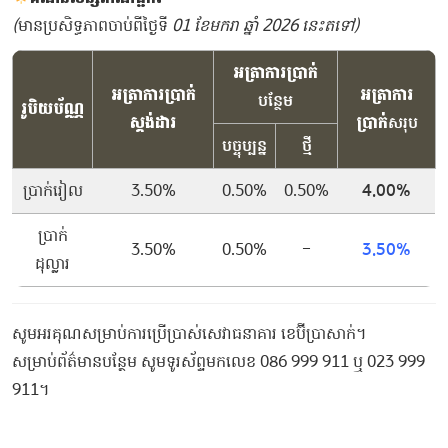
(
មានប្រសិទ្ធភាពចាប់ពីថ្ងៃទី
01 ខែមករា ឆ្នាំ 2026 នេះតទៅ)
អត្រាការប្រាក់
អត្រាការប្រាក់
អត្រាការ
បន្ថែម
រូបិយប័ណ្ណ
ស្តង់ដារ
ប្រាក់
សរុប
បច្ចុប្បន្ន
ថ្មី
ប្រាក់រៀល
3.50%
0.50%
0.50%
4.00%
ប្រាក់
3.50%
0.50%
–
3.50%
ដុល្លារ
សូមអរគុណសម្រាប់ការប្រើប្រាស់សេវាធនាគារ ខេប៊ីប្រាសាក់។
សម្រាប់ព័ត៌មានបន្ថែម សូមទូរស័ព្ទមកលេខ 086 999 911 ឬ 023 999
911។