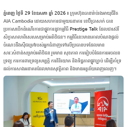
ភ្នំពេញ ថ្ងៃទី 29 ខែឧសភា ឆ្នាំ 2026
៖
ក្រុមហ៊ុនធានារ៉ាប់រងអាយុជីវិត
AIA Cambodia ដោយសហការជាមួយធនាគារ ខេប៊ីប្រាសាក់ បាន
ប្រកាសបើកដំណើរការជាផ្លូវការនូវកម្មវិធី
Prestige Talk
ដែលជាស៊េរី
សិក្ខាសាលាពិសេសសម្រាប់អតិថិជន។ កម្មវិធីនេះមានគោលបំណងផ្តល់
ចំណេះដឹងស៊ីជម្រៅរបស់អ្នកជំនាញទៅលើប្រធានបទដែលមាន
សារៈសំខាន់សម្រាប់អតិថិជន រួមមាន សុខភាព ការរៀបចំផែនការអចលន
ទ្រព្យ ការការពារទ្រព្យសម្បត្តិ ការវិនិយោគ និងទិដ្ឋភាពផ្លូវច្បាប់ ដើម្បីគាំទ្រ
ដល់ការសាងអនាគតដែលមានសុវត្ថិភាព និងមានអត្ថន័យពេញលេញ។