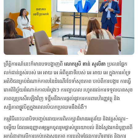
ព្រឹត្តិការណ៍នេះក៏មានបទបង្ហាញពី
លោកស្រី តាន់ សូលីតា
ប្រធានផ្នែក
លក់ជាន់ខ្ពស់របស់ អេ អាយ អេ អំពីតួនាទីរបស់ អេ អាយ​ អេ ក្នុងការគាំទ្រ
អតិថិជនគ្រប់ដំណាក់កាលនៃដំណើរថែទាំសុខភាព ចាប់ពីការបង្ការ ការធ្វើ
រោគវិនិច្ឆ័យដំណាក់កាលដំបូងៗ ការព្យាបាល រហូតដល់ការទទួលបានសុខ
ភាពល្អប្រសើរឡើងវិញ ទន្ទឹមនឹងការផ្តល់នូវការការពារហិរញ្ញវត្ថុ និង
សន្តិភាពផ្លូវចិត្តក្នុងពេលលំបាកប្រឈមនឹងជំងឺ។
កម្មវិធីនេះបានបិទបញ្ចប់ដោយការពិភាក្សាដ៏មានអត្ថន័យ និងវគ្គសំណួរ-
ចម្លើយ ដែលអនុញ្ញាតឲ្យអ្នកចូលរួមផ្លាស់ប្តូរយោបល់ និងស្វែងរកដំបូន្មានពី
អ្នកជំនាញលើការគ្រប់គ្រងសុខភាព ការត្រៀមផែនការហិរញ្ញវត្ថុ និងការ