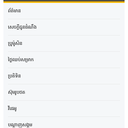
ព័ត៌មាន
សេចក្ដីជូនដំណឹង
ប្រូម៉ូសិន
ថ្ងៃឈប់សម្រាក
ប្រតិទិន
ស៊ុមរូបថត
វីដេអូ
បណ្ដាញសង្គម