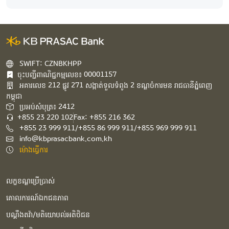
SWIFT: CZNBKHPP
ចុះបញ្ជីពាណិជ្ជកម្មលេខ៖ 00001157
អគារ​លេខ​ 212 ផ្លូវ 271 សង្កាត់ទួលទំពូង 2 ខណ្ឌចំការមន រាជធានីភ្នំពេញ
កម្ពុជា​
ប្រអប់សំបុត្រ៖ 2412
+855 23 220 102
Fax: +855 216 362
+855 23 999 911/+855 86 999 911/+855 969 999 911
info@kbprasacbank.com.kh
ម៉ោងធ្វើការ
លក្ខខណ្ឌប្រើប្រាស់
គោលការណ៍ឯកជនភាព
បណ្ដឹងតវ៉ា/មតិយោបល់អតិថិជន