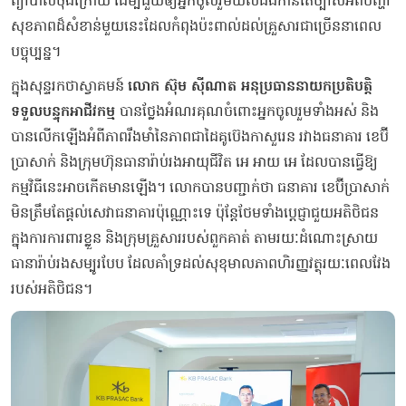
ព្យាបាលចុងក្រោយ ដើម្បីជួយឲ្យអ្នកចូលរួមយល់ដឹងកាន់តែច្បាស់អំពីបញ្ហា
សុខភាពដ៏សំខាន់មួយនេះដែលកំពុងប៉ះពាល់ដល់គ្រួសារជាច្រើននាពេល
បច្ចុប្បន្ន។
ក្នុងសុន្ទរកថាស្វាគមន៍
លោក ស៊ុម ស៊ីណាត អនុប្រធាននាយកប្រតិបត្តិ
ទទួលបន្ទុកអាជីវកម្ម
បានថ្លែងអំណរគុណចំពោះអ្នកចូលរួមទាំងអស់ និង
បានលើកឡើងអំពីភាពរឹងមាំនៃភាពជាដៃគូប៊េងកាសួរេន រវាងធនាគារ ខេប៊ី
ប្រាសាក់ និងក្រុមហ៊ុនធានារ៉ាប់រងអាយុជីវិត អេ អាយ អេ ដែលបានធ្វើឱ្យ
កម្មវិធីនេះអាចកើតមានឡើង។ លោកបានបញ្ជាក់ថា ធនាគារ ខេប៊ីប្រាសាក់
មិនត្រឹមតែផ្តល់សេវាធនាគារប៉ុណ្ណោះទេ ប៉ុន្តែថែមទាំងប្តេជ្ញាជួយអតិថិជន
ក្នុងការការពារខ្លួន និងក្រុមគ្រួសាររបស់ពួកគាត់ តាមរយៈដំណោះស្រាយ
ធានារ៉ាប់រងសម្បូរបែប ដែលគាំទ្រដល់សុខុមាលភាពហិរញ្ញវត្ថុរយៈពេលវែង
របស់អតិថិជន។