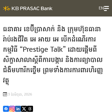
EN
ធនាគារ ខេប៊ីប្រាសាក់ និង ក្រុមហ៊ុនធានា
រ៉ាប់រងជីវិត អេ អាយ អេ បើកដំណើរការ
កម្មវិធី “Prestige Talk” ដោយផ្ដើមពី
សិក្ខាសាលាស្តីពីការបង្ការ និងការព្យាបាល
ជំងឺមហារីកថ្លើម ព្រមទាំងការការពារហិរញ្ញ
វត្ថុ
3 ខែ​មិថុនា, 2026