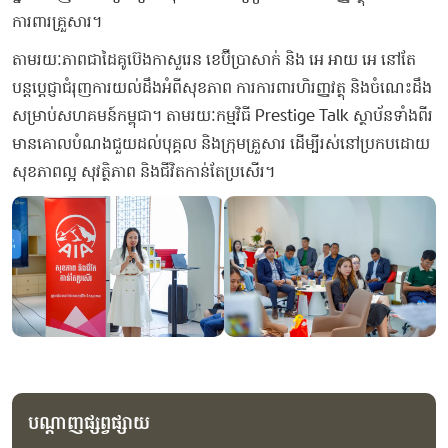
ការពារគ្រួសារ។
តាមរយៈភាពជាដៃគូប៊េងកាសួរេន ខេប៊ីប្រាសាក់ និង អេ អាយ អេ នៅតែ
បន្តប្តេជ្ញាជំរុញការយល់ដឹងអំពីសុខភាព ការការពារហិរញ្ញវត្ថុ និងចំណេះដឹង
សម្រាប់សហគមន៍កម្ពុជា។ តាមរយៈកម្មវិធី Prestige Talk ស្ថាប័នទាំងពីរ
មានគោលបំណងជួយដល់បុគ្គល និងក្រុមគ្រួសារ ដើម្បីរស់នៅប្រកបដោយ
សុខភាពល្អ សុវត្ថិភាព និងជីវិតកាន់តែប្រសើរ។
បណ្តាញផ្សព្វផ្សាយ