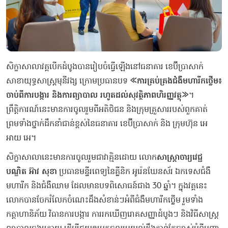
សិក្ខាសាលាវគ្គបើកដំបូងបានរៀបចំធ្វើឡើងនៅធនាគារ ខេប៊ីប្រាសាក់
សាខាយុទ្ធសាស្ត្រមុនីវង្ស ក្រោមប្រធានបទ
«ការគ្រប់គ្រងជំងឺមហារីកថ្លើម៖
ចាប់ពីការបង្ការ និងការព្យាបាល រហូតដល់សុវត្ថិភាពហិរញ្ញវត្ថុ»
។
ព្រឹត្តិការណ៍នេះមានការចូលរួមពីអតិថិជន និងក្រុមគ្រួសាររបស់ពួកគាត់
ព្រមទាំងថ្នាក់ដឹកនាំជាន់ខ្ពស់នៃធនាគារ ខេប៊ីប្រាសាក់ និង ក្រុមហ៊ុន អេ
អាយ អេ។
សិក្ខាសាលានេះមានការចូលរួមជាវាគ្មិនដោយ លោក
សាស្រ្តាចារ្យវេជ្ជ
បណ្ឌិត អ៊ាវ សុខា
ប្រធានមន្ទីរពេទ្យនៃគ្លីនិក អូរ៉េនឃែនស័រ ឯកទេសជំងឺ
មហារីក និងជំងឺឈាម ដែលមានបទពិសោធន៍ជាង 30 ឆ្នាំ។ ក្នុងវគ្គនេះ
លោកបានចែករំលែកចំណេះដឹងសំខាន់ៗអំពីជំងឺមហារីកថ្លើម រួមទាំង
កត្តាហានិភ័យ វិធានការបង្ការ ការរកឃើញរោគសញ្ញាដំបូងៗ និងវិធីសាស្រ្ត