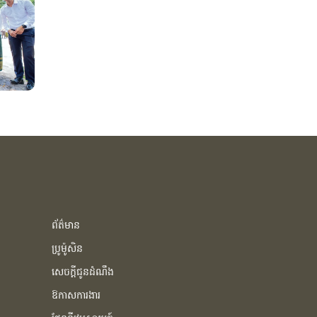
ព័ត៌មាន
ប្រូម៉ូសិន
សេចក្ដីជូនដំណឹង
ឱកាសការងារ