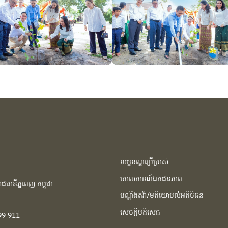
លក្ខខណ្ឌប្រើប្រាស់
គោលការណ៍ឯកជនភាព
ធានីភ្នំពេញ កម្ពុជា​
បណ្ដឹងតវ៉ា/មតិយោបល់អតិថិជន
សេចក្ដីបដិសេធ
99 911