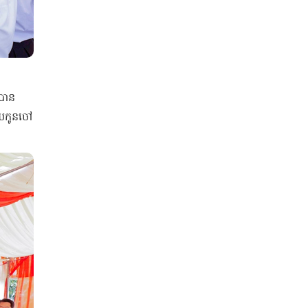
ងបាន
ួយកូនចៅ