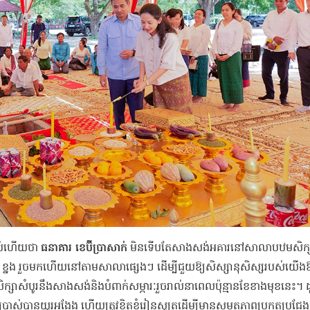
រាប់ហើយថា
ធនាគារ ខេប៊ីប្រាសាក់
មិនទើបតែសាងសង់អគារនៅសាលាបឋមសិក្សា
48 ខ្នង រួចមកហើយនៅតាមសាលាផ្សេងៗ ដើម្បីជួយឱ្យសិស្សានុសិស្សរបស់យើងឱ
ាសំបូរនឹងសាងសង់និងបំពាក់សម្ភារៈរួចរាល់នាពេលប៉ុន្មានខែខាងមុខនេះ។ 
្រើប្រាស់បានយូរអង្វែង ហើយត្រូវខិតខំរៀនសូត្រដើម្បីមានសមត្ថភាពប្រកួតប្រជ