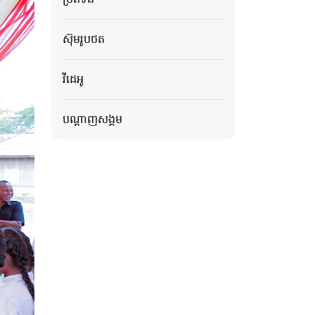
ស៊ុមរូបថត
វីដេអូ
បណ្ដាញសង្គម