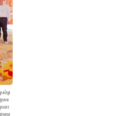
សំបូរ
្យមាន
ដូចនេះ
ែងជាមួយ