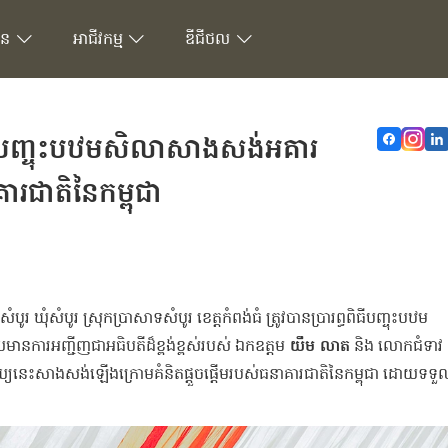
ជន
អាជីវកម្ម
ឌីជីថល
ធពិធីបញ្ចុះបឋមសិលាសាងសង់អគារ
ារជាតិនៃកម្ពុជា
ូរ ឃុំសំបូរ ស្រុកប្រាសាទសំបូរ ខេត្តកំពង់ធំ ត្រូវបានប្រារព្ធពិធីបញ្ចុះបឋម
ានការអញ្ជីញជាអធិបតីដ៏ខ្ពង់ខ្ពស់របស់ ឯកឧត្តម
យឹម លាត
និង លោកជំទាវ
យ្យនេះសាងសង់ឡើងក្រោមគំនិតផ្តួចផ្ដើមរបស់ធនាគារជាតិនៃកម្ពុជា ដោយទទ