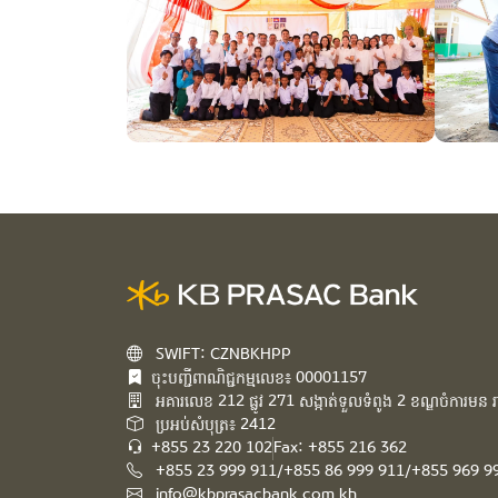
SWIFT: CZNBKHPP
ចុះបញ្ជីពាណិជ្ជកម្មលេខ៖ 00001157
អគារ​លេខ​ 212 ផ្លូវ 271 សង្កាត់ទួលទំពូង 2 ខណ្ឌចំការមន រាជ
ប្រអប់សំបុត្រ៖ 2412
+855 23 220 102
Fax: +855 216 362
+855 23 999 911/+855 86 999 911/+855 969 9
info@kbprasacbank.com.kh