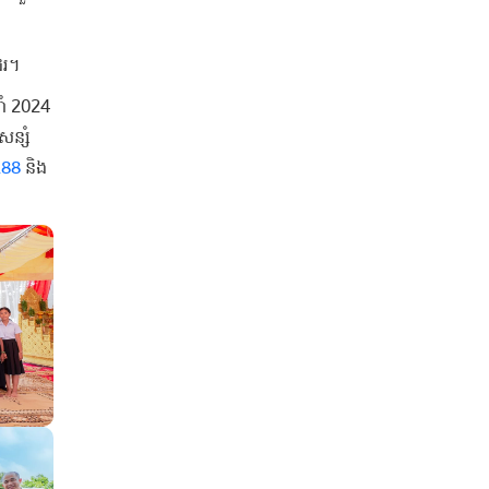
ែរ។
ឆ្នាំ 2024
ើសន្សំ
188
​និង​