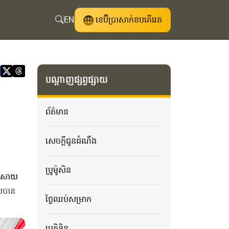
EN
ខេប៊ីប្រាសាក់ខបភើរេត
បណ្តាញផ្សព្វផ្សាយ
ព័ត៌មាន
សេចក្ដីជូនដំណឹង
ប្រូម៉ូសិន
សាយ
ួលបាន
ថ្ងៃឈប់សម្រាក
ប្រតិទិន