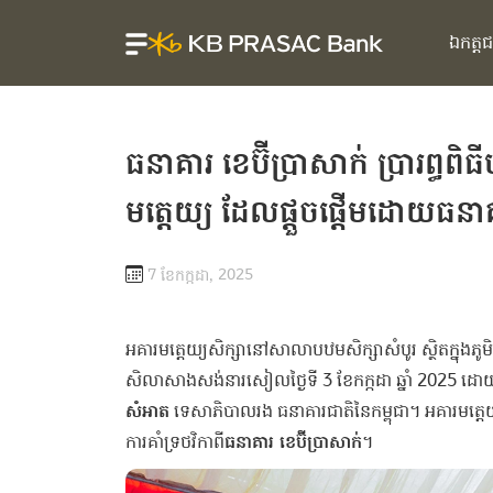
ឯកត្ត
ធនាគារ ខេប៊ីប្រាសាក់ ប្រារព្
មត្តេយ្យ ដែលផ្ដួចផ្ដើមដោយធនាគ
7 ខែ​កក្កដា, 2025
អគារមត្តេយ្យសិក្សានៅសាលាបឋមសិក្សាសំបូរ ស្ថិតក្នុងភូមិសំប
សិលាសាងសង់នារសៀលថ្ងៃទី 3 ខែកក្កដា ឆ្នាំ 2025 ដោយម
សំអាត
ទេសាភិបាលរង ធនាគារជាតិនៃកម្ពុជា។ អគារមត្តេ
ការគាំទ្រថវិកាពី
ធនាគារ ខេប៊ីប្រាសាក់
។