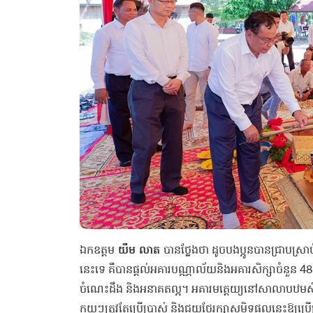
ឯកឧត្តម
យឹម លាត
បានថ្លែងថា ដូចបងប្អូនបានជ្រាបស្
នេះទេ គឺបានផ្ដល់អគារបណ្ណាល័យនិងអគារសិក្សាចំនួន 
ចំណេះដឹង និងអនាគតល្អ។ អគារមត្តេយ្យនៅសាលាបឋមសិក្ស
ក្មួយៗត្រូវតែប្រើប្រាស់ និងជួយថែរក្សាសមិទ្ធផលនេះឱ្យប