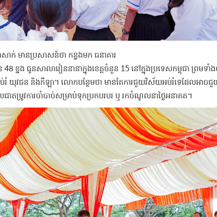
ប្រាសាក់ មានប្រសាសន៍ថា កន្លងមក ធនាគារ
 48 ខ្នង ជូនសាលារៀននានាក្នុងខេត្តចំនួន 15 នៅក្នុងប្រទេសកម្ពុជា ព្រមទាំ
ួងអប់រំ យុវជន និងកីឡា។ លោកបន្ថែមថា មានតែការជួយវិស័យអប់រំទេដែលអាចជ
លជាតម្រូវការចាំបាច់សម្រាប់ទុកប្រកបរបរ ឬ រកចំណូលនាថ្ងៃអនាគត។