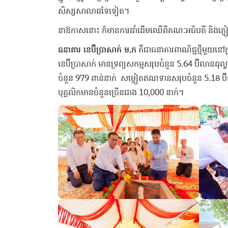
សិស្សសាលាដទៃទៀត។
នាឱកាសនោះ ក៏មានការដាំដើមឈើពីគណៈអធិបតី និងភ្ញ
ធនាគារ​ ខេ​ប៊ី​ប្រា​សាក់​ ​ម​.​ក
​ ​គឺជា​ធនាគារ​ពាណិជ្ជ​ថ្មី​មួយ​នៅ​ក
​ខេ​ប៊ី​ប្រា​សាក់​ ​មានទ្រព្យ​សកម្ម​សរុប​ចំនួន​ 5.64 ​ប៊ី​លាន​ដ
ចំនួន 979 ពាន់នាក់ ​ ​ស​ម្ពៀ​ត​ឥណទាន​សរុប​ចំនួន​ 5.18 ​ប
បុគ្គលិក​មាន​ចំនួន​ច្រើនជាង​ 10,000 ​នាក់​។