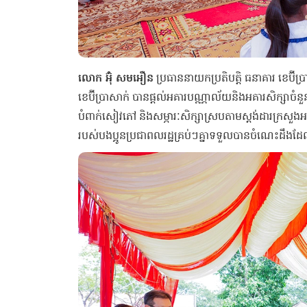
លោក អ៊ុំ សមអឿន
ប្រធាននាយកប្រតិបត្តិ ធនាគារ ខេប៊ី
ខេប៊ីប្រាសាក់ បានផ្តល់អគារបណ្ណាល័យនិងអគារសិក្សាចំនួន
បំពាក់សៀវភៅ និងសម្ភារៈសិក្សាស្របតាមស្តង់ដារក្រស
របស់បងប្អូនប្រជាពលរដ្ឋគ្រប់ៗគ្នាទទួលបានចំណេះដឹងដែ