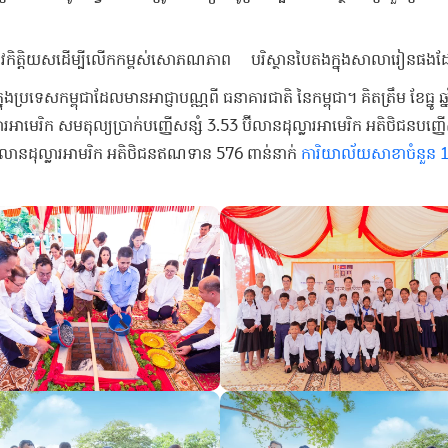
ៀវកិត្តិយសដើម្បីលើកកម្ពស់សោភណភាព បរិស្ថានបៃតងក្នុងសាលារៀនផងដ
្នុង​ប្រទេស​កម្ពុជា​ដែល​មាន​អាជ្ញា​ប​ណ្ណ​ពី​ ​ធនាគារ​ជាតិ​ ​នៃ​កម្ពុជា​។ គិតត្រឹម ខែធ្នូ 
ុល្លារ​អាមេរិក​ ​សមតុល្យ​ប្រាក់​បញ្ញើ​សន្សំ​ 3.53 ​ប៊ី​លាន​ដុល្លារ​អាមេរិក អតិថិជនបញ្ញ
៊ី​លាន​ដុល្លារ​អាម​រិ​ក អតិថិជនឥណទាន 576 ពាន់នាក់​ ​
ការិយាល័យ​សាខា​ចំនួន​ 