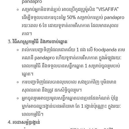
pandapro
សម្រាប់អ្នកមិនទាន់ភ្ជាប់ អាចប្រើកូដប្រូម៉ូសិន “VISAFIFA”
ដើម្បីទទួលបានការចុះតម្លៃ 50% សម្រាប់ការភ្ជាប់ pandapro
រយៈពេល 6 ខែ ដោយទូទាត់តាមវីសាកាត ដែលមានសុពល
ភាព។
វិធីសាស្ត្រកម្មវិធី និងការចាប់ឆ្នោត
រាល់ការបញ្ជាទិញដែលជោគជ័យ 1 ដង លើ foodpanda តាម
គណនី pandapro ហើយទូទាត់តាមវីសាកាត ក្នុងអំឡុងរយៈ
ពេលកម្មវិធី នឹងទទួលបានសន្លឹកឆ្នោត 1 សម្រាប់ចូលរួមចាប់
ឆ្នោត។
ការបញ្ជាទិញដែលបានលុបចោល សងប្រាក់វិញ ឬមិនមាន
សុពលភាព នឹងត្រូវ ដកសិទ្ធិចូលរួម។
អ្នកចូលរួមអាចប្រមូលសន្លឹកឆ្នោតបានគ្មានដែនកំណត់ ប៉ុន្តែ
ម្នាក់អាចឈ្នះរង្វាន់បានអតិបរមា តែ 1 រង្វាន់ប៉ុណ្ណោះ ក្នុងរយៈ
ពេលកម្មវិធី។
រចនាសម្ព័ន្ធរង្វាន់