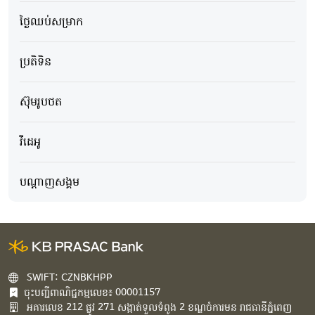
ថ្ងៃឈប់សម្រាក
ប្រតិទិន
ស៊ុមរូបថត
វីដេអូ
បណ្ដាញសង្គម
SWIFT: CZNBKHPP
ចុះបញ្ជីពាណិជ្ជកម្មលេខ៖ 00001157
អគារ​លេខ​ 212 ផ្លូវ 271 សង្កាត់ទួលទំពូង 2 ខណ្ឌចំការមន រាជធានីភ្នំពេញ