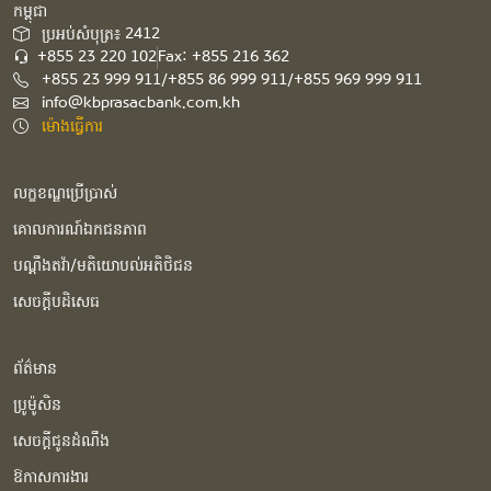
កម្ពុជា​
ប្រអប់សំបុត្រ៖ 2412
+855 23 220 102
Fax: +855 216 362
+855 23 999 911/+855 86 999 911/+855 969 999 911
info@kbprasacbank.com.kh
ម៉ោងធ្វើការ
លក្ខខណ្ឌប្រើប្រាស់
គោលការណ៍ឯកជនភាព
បណ្ដឹងតវ៉ា/មតិយោបល់អតិថិជន
សេចក្ដីបដិសេធ
ព័ត៌មាន
ប្រូម៉ូសិន
សេចក្ដីជូនដំណឹង
ឱកាសការងារ