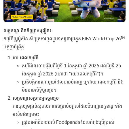
លក្ខខណ្ឌ និងកិច្ចព្រមព្រៀង៖
កម្មវិធីប្រូម៉ូសិន សំបុត្រការចូលរួមទស្សនាប្រកួត FIFA World Cup 26™
[វគ្គផ្តាច់ព្រ័ត្ត]
រយៈពេលកម្មវិធី
កម្មវិធីនេះចាប់ផ្តើមពីថ្ងៃទី 1 ខែកក្កដា ឆ្នាំ 2026 ដល់ថ្ងៃទី 25
ខែកក្កដា ឆ្នាំ 2026 (ហៅថា “រយៈពេលកម្មវិធី”)។
ប្រតិបត្តិការណាមួយដែលបានបំពេញ ក្រៅរយៈពេលកម្មវិធី នឹង
មិនមានសិទ្ធិចូលរួម។
លក្ខខណ្ឌសម្រាប់អ្នកចូលរួម
ការចូលរួមផ្តល់សុពលភាពសម្រាប់បុគ្គលដែលបំពេញលក្ខខណ្ឌទាំង
អស់ខាងក្រោម៖
ត្រូវជាអតិថិជនរបស់ Foodpanda ដែលកំពុងប្រើប្រាស់