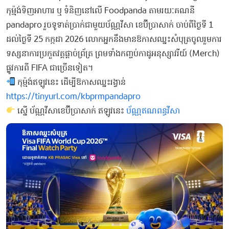
កុម្ម៉ង់ទិញអាហារ ឬ ទំនិញនៅលើ Foodpanda តាមរយៈគណនី
pandapro រួចទូទាត់ប្រាក់ជាមួយប័ណ្ណវីសា ខេប៊ីប្រាសាក់ ចាប់ពីថ្ងៃទី 1
ដល់ថ្ងៃទី 25 កក្កដា 2026 លោកអ្នកនឹងមានឱកាសឈ្នះសំបុត្រចូលរួមការ
ទស្សនាការប្រកួតវគ្គផ្ដាច់ព្រ័ត្រ ព្រមទាំងកញ្ចប់កាដូអនុស្សាវរីយ៍ (Merch)
ផ្លូវការពី FIFA ជាច្រើនទៀត។
កុម្ម៉ង់ឥឡូវនេះ ដើម្បីឱកាសឈ្នះរង្វាន់
https://tinyurl.com/kbprmpandapro
ស្នើ ប័ណ្ណវីសាខេប៊ីប្រាសាក់ ឥឡូវនេះ
ប័ណ្ណឥណពន្ធវីសា