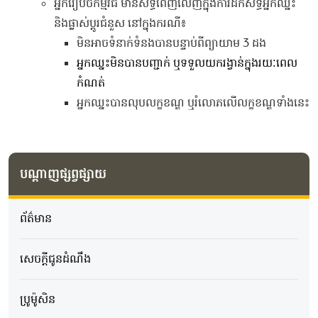
អ្នករៀបចំកម្មវិធី មានសិទ្ធិពេញលេញក្នុងការដកសិទ្ធិអ្នកឈ្នះ
និងផ្លាស់ប្ដូរជំនួស នៅក្នុងករណី៖
មិនអាចទំនាក់ទំនងបានបន្ទាប់ពីព្យាយាម 3 ដង
អ្នកឈ្នះមិនបានបញ្ជាក់ ឬទទួលយករង្វាន់ក្នុងរយៈពេល
កំណត់
អ្នកឈ្នះបានលុបលក្ខខណ្ឌ ឬរំលោភលើលក្ខខណ្ឌទាំងនេះ
បណ្តាញផ្សព្វផ្សាយ
ព័ត៌មាន
សេចក្ដីជូនដំណឹង
ប្រូម៉ូសិន