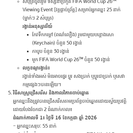
សំបុត្រចូលរួម ទស្សនាប្រកួត FIFA World Cup 26™
Viewing Event [វគ្គផ្តាច់ព្រ័ត្ត] សម្រាប់អ្នកឈ្នះ 25 នាក់
(ម្នាក់ៗ 2 សំបុត្រ)
រង្វាន់អនុស្សាវរីយ៍
កែវទឹកកម្ដៅ (ពណ៌លឿង) រួមជាមួយបន្តោងសោ
(Keychain) ចំនួន 50 រង្វាន់
កាបូប ចំនួន 30 រង្វាន់
មួក FIFA World Cup 26™ ចំនួន 50 រង្វាន់
លក្ខខណ្ឌរង្វាន់៖
រង្វាន់ទាំងអស់ មិនអាចផ្ទេរ ប្ដូរ សងប្រាក់ ឬប្ដូរជាប្រាក់ ឬសេវា
កម្មផ្សេងៗបានឡើយ។
វិធីសាស្ត្រជ្រើសរើស និងកាលវិភាគចាប់ឆ្នោត
អ្នកឈ្នះនឹងត្រូវបានជ្រើសរើសតាមប្រព័ន្ធចាប់ឆ្នោតដោយស្វ័យប្រវត្តិ
ដោយបែងចែកជា 2 ដំណាក់កាល៖
ដំណាក់កាលទី 1៖ ថ្ងៃទី 16 ខែកក្កដា ឆ្នាំ 2026
– អ្នកឈ្នះសរុប: 55 នាក់