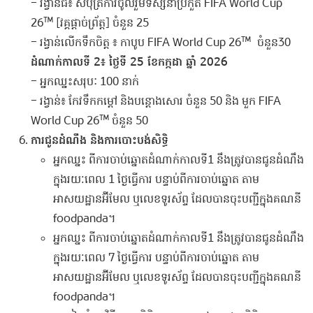
– រង្វាន់ធំ៖ សំបុត្រការចូលរួមទស្សនាប្រកួត FIFA World Cup
26™ [វគ្គផ្តាច់ព្រ័ត្ត] ចំនួន 25
– រង្វាន់លើកទឹកចិត្ត ៖ កាបូប FIFA World Cup 26™
ចំនួន30
ដំណាក់កាលទី 2៖ ថ្ងៃទី 25 ខែកក្កដា ឆ្នាំ 2026
– អ្នកឈ្នះសរុប: 100 នាក់
– រង្វាន់៖ កែវទឹកកម្ដៅ និងបន្តោងសោរ ចំនួន 50 និង មួក FIFA
World Cup 26™ ចំនួន 50
ការជូនដំណឹង និងការបោះបង់សិទ្ធិ
អ្នកឈ្នះ ពីការចាប់ឆ្នោតដំណាក់កាលទី1 នឹងត្រូវបានជូនដំណឹង
ក្នុងរយៈពេល 1 ថ្ងៃធ្វើការ បន្ទាប់ពីការចាប់ឆ្នោត តាម
អាសយដ្ឋានអ៊ីមែល ឬលេខទូរស័ព្ទ ដែលបានចុះបញ្ជីក្នុងគណនី
foodpanda។
អ្នកឈ្នះ ពីការចាប់ឆ្នោតដំណាក់កាលទី1 នឹងត្រូវបានជូនដំណឹង
ក្នុងរយៈពេល 7 ថ្ងៃធ្វើការ បន្ទាប់ពីការចាប់ឆ្នោត តាម
អាសយដ្ឋានអ៊ីមែល ឬលេខទូរស័ព្ទ ដែលបានចុះបញ្ជីក្នុងគណនី
foodpanda។