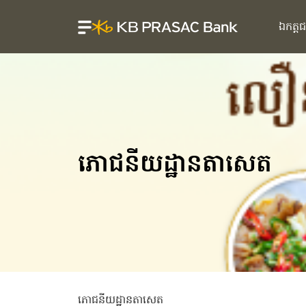
ឯកត្ត
ភោជនីយដ្ឋានតាសេត
ភោជនីយដ្ឋានតាសេត