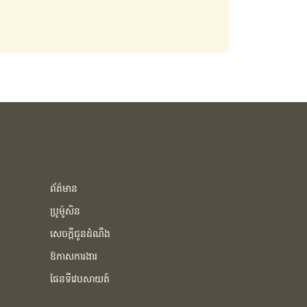
ព័ត៌មាន
ប្រូម៉ូសិន
សេចក្ដីជូនដំណឹង
ឱកាសការងារ
ផែនទីវេបសាយត៍