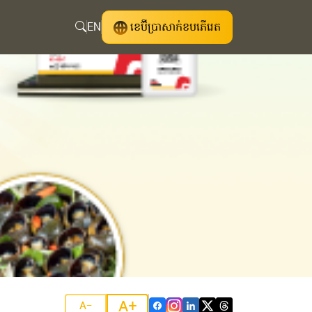
EN
ខេប៊ីប្រាសាក់ខបភើរេត
A+
A-