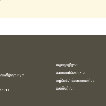
លក្ខខណ្ឌប្រើប្រាស់
គោលការណ៍ឯកជនភាព
ធានីភ្នំពេញ កម្ពុជា​
បណ្ដឹងតវ៉ា/មតិយោបល់អតិថិជន
សេចក្ដីបដិសេធ
99 911