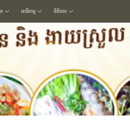
ជន
អាជីវកម្ម
ឌីជីថល