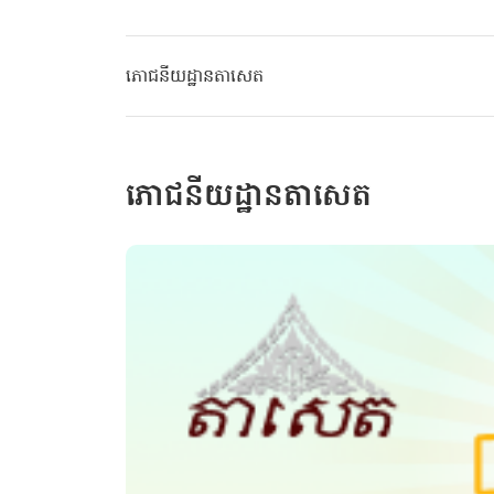
ភោជនីយដ្ឋានតាសេត
ភោជនីយដ្ឋានតាសេត