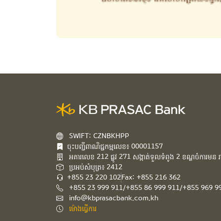
SWIFT: CZNBKHPP
ចុះបញ្ជីពាណិជ្ជកម្មលេខ៖ 00001157
អគារ​លេខ​ 212 ផ្លូវ 271 សង្កាត់ទួលទំពូង 2 ខណ្ឌចំការមន រាជ
ប្រអប់សំបុត្រ៖ 2412
+855 23 220 102
Fax: +855 216 362
+855 23 999 911/+855 86 999 911/+855 969 9
info@kbprasacbank.com.kh
ម៉ោងធ្វើការ