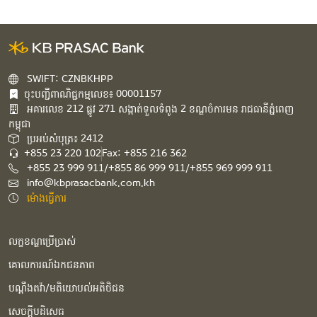
SWIFT: CZNBKHPP
ចុះបញ្ជីពាណិជ្ជកម្មលេខ៖ 00001157
អគារ​លេខ​ 212 ផ្លូវ 271 សង្កាត់ទួលទំពូង 2 ខណ្ឌចំការមន រាជធានីភ្នំពេញ
កម្ពុជា​
ប្រអប់សំបុត្រ៖ 2412
+855 23 220 102
Fax: +855 216 362
+855 23 999 911/+855 86 999 911/+855 969 999 911
info@kbprasacbank.com.kh
ម៉ោងធ្វើការ
លក្ខខណ្ឌប្រើប្រាស់
គោលការណ៍ឯកជនភាព
បណ្ដឹងតវ៉ា/មតិយោបល់អតិថិជន
សេចក្ដីបដិសេធ