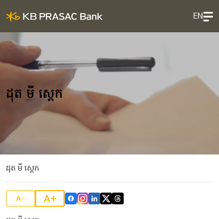
EN
ដុត មី ស្តេក
ដុត មី ស្តេក
A+
A-