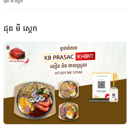
ដុត មី ស្តេក
ដុត មី ស្តេក