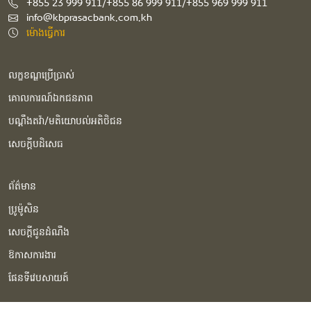
+855 23 999 911/+855 86 999 911/+855 969 999 911
info@kbprasacbank.com.kh
ម៉ោងធ្វើការ
លក្ខខណ្ឌប្រើប្រាស់
គោលការណ៍ឯកជនភាព
បណ្ដឹងតវ៉ា/មតិយោបល់អតិថិជន
សេចក្ដីបដិសេធ
ព័ត៌មាន
ប្រូម៉ូសិន
សេចក្ដីជូនដំណឹង
ឱកាសការងារ
ផែនទីវេបសាយត៍