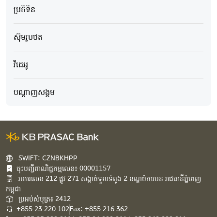
ប្រតិទិន
ស៊ុមរូបថត
វីដេអូ
បណ្ដាញសង្គម
SWIFT: CZNBKHPP
ចុះបញ្ជីពាណិជ្ជកម្មលេខ៖ 00001157
អគារ​លេខ​ 212 ផ្លូវ 271 សង្កាត់ទួលទំពូង 2 ខណ្ឌចំការមន រាជធានីភ្នំពេញ
កម្ពុជា​
ប្រអប់សំបុត្រ៖ 2412
+855 23 220 102
Fax: +855 216 362