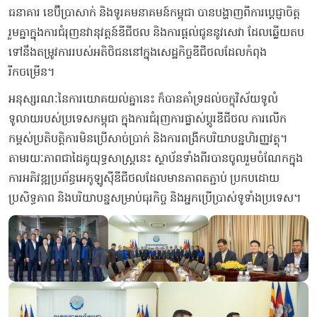
ធនាគារ ខេប៊ីប្រាសាក់ និងទូរគមនាគមន៍កម្ពុជា បានបង្ហាញពីការប្តេជ្ញាចិត្ត
រួមគ្នាក្នុងការជំរុញនវានុវត្តន៍ឌីជីថល និងការផ្តល់ជូននូវសេវា ដែលឆ្លើយតប
ទៅនឹងតម្រូវការរបស់អតិថិជននៅក្នុងសេដ្ឋកិច្ចឌីជីថលដែលកំពុង
រីកចម្រើន។
អនុស្សរណៈនៃការយោគយល់គ្នានេះ ក៏បានគាំទ្រដល់ចក្ខុវិស័យទូលំ
ទូលាយរបស់ប្រទេសកម្ពុជា ក្នុងការជំរុញការផ្លាស់ប្តូរឌីជីថល ការលើក
កម្ពស់ប្រតិបត្តិការមិនប្រើសាច់ប្រាក់ និងការពង្រីកបរិយាបន្នហិរញ្ញវត្ថុ។
តាមរយៈភាពជាដៃគូយុទ្ធសាស្ត្រនេះ ស្ថាប័នទាំងពីរបានចូលរួមចំណែកក្នុង
ការអភិវឌ្ឍប្រព័ន្ធអេកូឡូស៊ីឌីជីថលដែលមានភាពតភ្ជាប់ ប្រកបដោយ
ប្រសិទ្ធភាព និងបរិយាបន្នសម្រាប់ធុរកិច្ច និងអ្នកប្រើប្រាស់ទូទាំងប្រទេស។