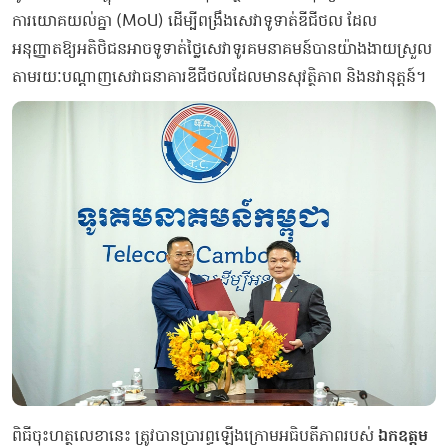
ការយោគយល់គ្នា (MoU) ដើម្បីពង្រឹងសេវាទូទាត់ឌីជីថល ដែល
អនុញ្ញាតឱ្យអតិថិជនអាចទូទាត់ថ្លៃសេវាទូរគមនាគមន៍បានយ៉ាងងាយស្រួល
តាមរយៈបណ្តាញសេវាធនាគារឌីជីថលដែលមានសុវត្ថិភាព និងនវានុត្តន៍។
ពិធីចុះហត្ថលេខានេះ ត្រូវបានប្រារព្ធឡើងក្រោមអធិបតីភាពរបស់
ឯកឧត្ដម