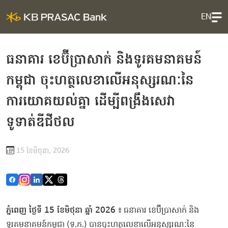
EN
ធនាគារ ខេប៊ីប្រាសាក់ និងទូរគមនាគមន៍
កម្ពុជា ចុះហត្ថលេខាលើអនុស្សរណៈនៃ
ការយោគយល់គ្នា ដើម្បីពង្រឹងសេវា
ទូទាត់ឌីជីថល
15 ខែ​មិថុនា, 2026
ភ្នំពេញ ថ្ងៃទី 15 ខែមិថុនា ឆ្នាំ 2026
៖ ធនាគារ ខេប៊ីប្រាសាក់ និង
ទូរគមនាគមន៍កម្ពុជា (ទ.ក.) បានចុះហត្ថលេខាលើអនុស្សរណៈនៃ