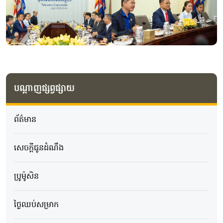
បណ្តាញផ្សព្វផ្សាយ
ព័ត៌មាន
សេចក្ដីជូនដំណឹង
ប្រូម៉ូសិន
ថ្ងៃឈប់សម្រាក