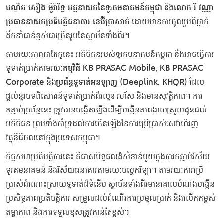
បណ្ឌិត សឿង ម៉ូរ៉ារិទ្ធ អគ្គនាយកនៃទូរគមនាគមន៍កម្ពុជា
និង
លោក រី វណ្ណា
ប្រធាននាយកប្រតិបត្តិធនាគារ ខេប៊ីប្រាសាក់
ដោយមានការចូលរួមពីថ្នាក់
ដឹកនាំជាន់ខ្ពស់ជាច្រើនរូបនៃស្ថាប័នទាំងពីរ។
តាមរយៈភាពជាដៃគូនេះ អតិថិជនរបស់ទូរគមនាគមន៍កម្ពុជា នឹងអាចធ្វើការ
ទូទាត់ប្រាក់តាមរយៈ
កម្មវិធី KB PRASAC Mobile
,
KB PRASAC
Corporate
និង
ប្រព័ន្ធទូទាត់អនឡាញ (Deeplink, KHQR)
ដែល
ផ្តល់នូវបទពិសោធន៍ទូទាត់ប្រាក់ដ៏រលូន រហ័ស និងមានសុវត្ថិភាព។ ការ
តភ្ជាប់ប្រព័ន្ធនេះ ត្រូវបានបង្កើតឡើងដើម្បីបង្កើនភាពងាយស្រួលជូនដល់
អតិថិជន ព្រមទាំងគាំទ្រដល់ការកើនឡើងនៃការប្រើប្រាស់សេវាហិរញ្ញ
វត្ថុឌីជីថលនៅក្នុងប្រទេសកម្ពុជា។
កិច្ចសហប្រតិបត្តិការនេះ គឺជាសមិទ្ធផលដ៏សំខាន់មួយក្នុងការតភ្ជាប់វិស័យ
ទូរគមនាគមន៍ និងវិស័យធនាគារតាមរយៈបច្ចេកវិទ្យា។ តាមរយៈការប្រើ
ប្រាស់ដំណោះស្រាយទូទាត់ដ៏ទំនើប ស្ថាប័នទាំងពីរមានគោលបំណងបង្កើន
ប្រសិទ្ធភាពប្រតិបត្តិការ សម្រួលដល់ដំណើរការប្រមូលប្រាក់ និងលើកកម្ពស់
តម្លាភាព និងការទទួលខុសត្រូវកាន់តែខ្ពស់។