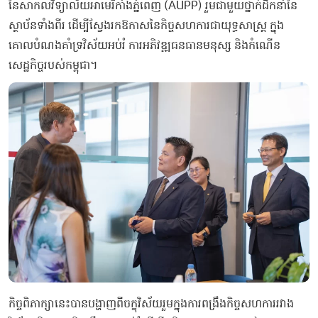
នៃសាកលវិទ្យាល័យអាមេរិកាំងភ្នំពេញ (AUPP) រួមជាមួយថ្នាក់ដឹកនាំនៃ
ស្ថាប័នទាំងពីរ ដើម្បីស្វែងរកឱកាសនៃកិច្ចសហការជាយុទ្ធសាស្ត្រ ក្នុង
គោលបំណងគាំទ្រវិស័យអប់រំ ការអភិវឌ្ឍធនធានមនុស្ស និងកំណើន
សេដ្ឋកិច្ចរបស់កម្ពុជា។
កិច្ចពិភាក្សានេះបានបង្ហាញពីចក្ខុវិស័យរួមក្នុងការពង្រឹងកិច្ចសហការរវាង