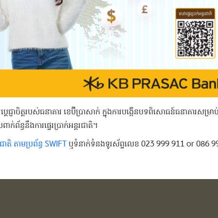
ជ្ញាចិត្តរបស់ធនាគារ ខេប៊ីប្រាសាក់ ក្នុងការបង្កើនបទពិសោធន៍ធនាគារសម្រាប
័ន្ធនឹងការផ្ទេរប្រាក់អន្តរជាតិ។
តរជាតិ ​តាម​ប្រព័ន្ធ SWIFT
ឬទំនាក់ទំនងទូរស័ព្ទលេខ 023 999 911 or 086 9