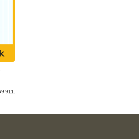
់
99 911.