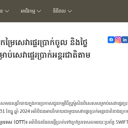
ជន
អាជីវកម្ម
ឌីជីថល
រៃសេវាផ្ទេរប្រាក់ចូល និងថ្លៃ
ប់សេវាផ្ទេរប្រាក់អន្តរជាតិតាម
សោមនស្សរីករាយក្នុងការប្រកាសជូនកម្មវិធីប្រូម៉ូសិនពិសេសសម្រាប់សេវាផ្ទេរប្រ
 31 ខែធ្នូ ឆ្នាំ 2024 អតិថិជនអាចរីករាយជាមួយសេវាផ្ទេរប្រាក់អន្តរជាតិខាងក្រ
រៅប្រទេស (OTT)៖
អតិថិជនដែលផ្ញើប្រាក់ទៅក្រៅប្រទេសតាមរយៈប្រព័ន្ធ SWIFT 