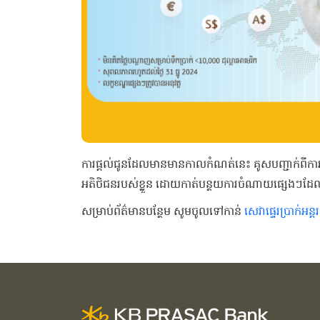
ការផ្តល់ជូនដែលមានមានកាលកំណត់នេះ គូសបញ្ជាក់ពីការប្តេ
អតិថិជនរបស់ខ្លួន ដោយកាត់បន្ថយការចំណាយផ្សេងៗដែលពាក់ព
សម្រាប់ព័ត៌មានបន្ថែម សូមចូលទៅកាន់
សេវា​ផ្ទេរ​ប្រាក់អន្