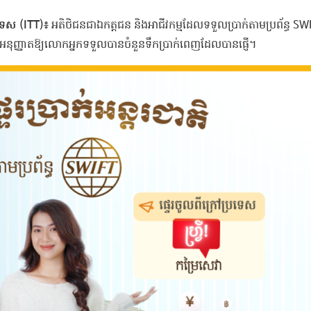
្រទេស (ITT)៖
អតិថិជនជាឯកត្តជន និងអាជីវកម្មដែលទទួលប្រាក់តាមប្រព័ន្ធ SW
អនុញ្ញាតឱ្យលោកអ្នកទទួលបានចំនួនទឹកប្រាក់ពេញដែលបានផ្ញើ។