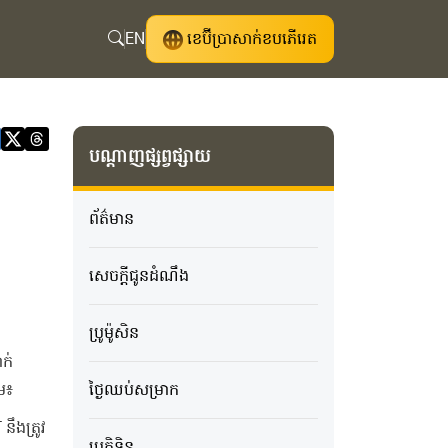
EN
ខេប៊ីប្រាសាក់ខបភើរេត
បណ្តាញផ្សព្វផ្សាយ
ព័ត៌មាន
សេចក្ដីជូនដំណឹង
ប្រូម៉ូសិន
ាក់
ោម៖
ថ្ងៃឈប់សម្រាក
នឹងត្រូវ
ប្រតិទិន