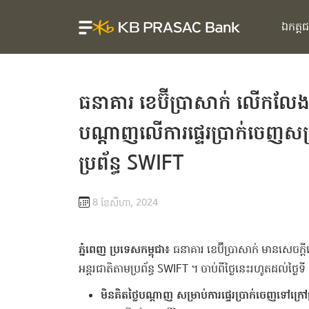
ឯកត្ត
ធនាគារ ខេប៊ីប្រាសាក់ លើកលែងកម្
បណ្ដាញលើការផ្ទេរប្រាក់ចេញសម្រា
ប្រព័ន្ធ SWIFT
8 ខែ​សីហា, 2024
ភ្នំពេញ ប្រទេសកម្ពុជា៖
ធនាគារ ខេប៊ីប្រាសាក់ មានសេចក្តី
អន្តរជាតិតាមប្រព័ន្ធ SWIFT ។ ចាប់ពីថ្ងៃនេះរហូតដល់ថ្ងៃទី
មិនគិតថ្លៃបណ្ដាញ សម្រាប់ការផ្ទេរប្រាក់ចេញទៅក្