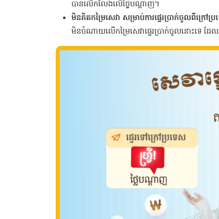
បានលើកលែងលើថ្លៃបណ្ដាញ។
មិនគិតកម្រៃសេវា សម្រាប់ការផ្ទេរប្រាក់ចូលពីក្រៅប
មិនចំណាយលើកម្រៃសេវាផ្ទេរប្រាក់ចូលនោះទេ ដែល