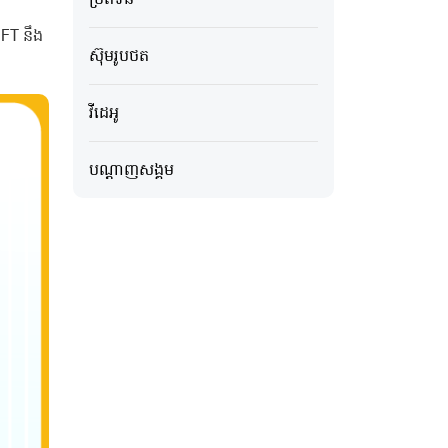
IFT នឹង
ស៊ុមរូបថត
វីដេអូ
បណ្ដាញសង្គម