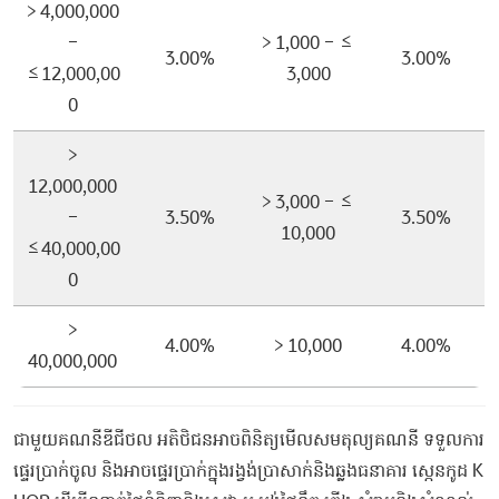
> 4,000,000
–
> 1,000 – ≤
3.00%
3.00%
≤12,000,00
3,000​
0
>
12,000,000
> 3,000 – ≤
–
3.50%
3.50%
10,000
≤40,000,00
0
>
4.00%
> 10,000
4.00%
40,000,000
​ជាមួយ​គណនី​ឌី​ជី​ថល​ ​អតិថិជន​អាច​ពិនិត្យមើល​សមតុល្យ​គណនី​ ​ទទួល​ការ
ផ្ទេរ​ប្រាក់​ចូល​ ​និង​អាច​ផ្ទេរ​ប្រាក់​ក្នុងរង្វង់​ប្រា​សាក់​និង​ឆ្លង​ធនាគារ​ ​ស្កេន​កូ​ដ​ K​