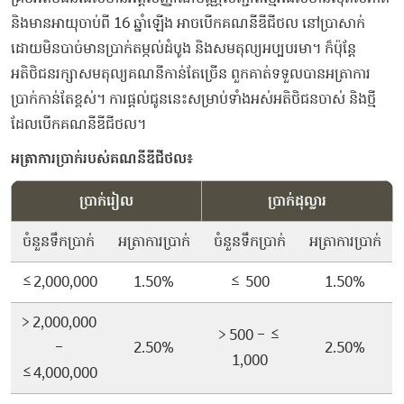
និង​មាន​អាយុ​ចាប់ពី​ 16 ​ឆ្នាំ​ឡើង​ ​អាច​បើក​គណនី​ឌី​ជី​ថល​ ​នៅ​ប្រា​សាក់​ ​
ដោយ​មិនបាច់​មាន​ប្រាក់​តម្កល់​ដំបូង​ ​និង​សមតុល្យ​អប្បបរមា​។​ ​ក៏ប៉ុន្តែ​ ​
អតិថិជន​រក្សា​សមតុល្យ​គណនី​កាន់តែ​ច្រើន​ ​ពួកគាត់​ទទួល​បាន​អត្រា​ការ
ប្រាក់​កាន់តែ​ខ្ពស់​។​ ​ការ​ផ្ដល់​ជូន​នេះ​សម្រាប់​ទាំងអស់​អតិថិជន​ចាស់​ ​និង​ថ្មី​
ដែល​បើក​គណនី​ឌី​ជី​ថល​។​
​អត្រាការប្រាក់របស់គណនីឌីជីថល៖
ប្រាក់រៀល
ប្រាក់ដុល្លារ
ចំនួនទឹកប្រាក់
អត្រាការប្រាក់
ចំនួនទឹកប្រាក់
អត្រាការប្រាក់
≤2,000,000
1.50%
≤ 500
1.50%
> 2,000,000
> 500 – ≤
–
2.50%
2.50%
1,000
≤4,000,000