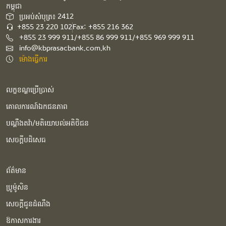
កម្ពុជា​
ប្រអប់សំបុត្រ៖ 2412
+855 23 220 102
Fax: +855 216 362
+855 23 999 911/+855 86 999 911/+855 969 999 911
info@kbprasacbank.com.kh
ម៉ោងធ្វើការ
លក្ខខណ្ឌប្រើប្រាស់
គោលការណ៍ឯកជនភាព
បណ្ដឹងតវ៉ា/មតិយោបល់អតិថិជន
សេចក្ដីបដិសេធ
ព័ត៌មាន
ប្រូម៉ូសិន
សេចក្ដីជូនដំណឹង
ឱកាសការងារ