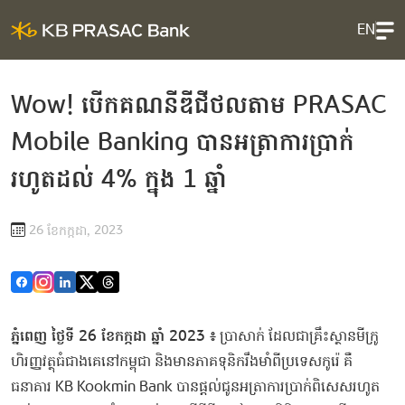
EN
W​o​w​! ​បើក​គណនី​ឌី​ជី​ថ​លតា​ម​ ​P​R​A​SAC​ ​
Mobile​ ​Banking​ ​បាន​អត្រា​ការប្រាក់​
រហូតដល់​ 4% ​ក្នុង​ 1 ​ឆ្នាំ
26 ខែ​កក្កដា, 2023
​ភ្នំពេញ​ ​ថ្ងៃ​ទី​ 26 ​ខែ​កក្កដា​ ​ឆ្នាំ​ 2023 ​៖
​ ​ប្រា​សាក់​ ​ដែល​ជា​គ្រឹះស្ថាន​មីក្រូ​
ហិរញ្ញវត្ថុ​ធំ​ជាងគេ​នៅ​កម្ពុជា​ ​និង​មាន​ភាគ​ទុនិ​ក​រឹង​មាំ​ពី​ប្រទេស​កូរ៉េ​ ​គឺ​ ​
ធនាគារ​ KB Kook​m​in​ ​Bank​ ​បាន​ផ្តល់​ជូន​អត្រា​ការប្រាក់​ពិសេស​រហូត