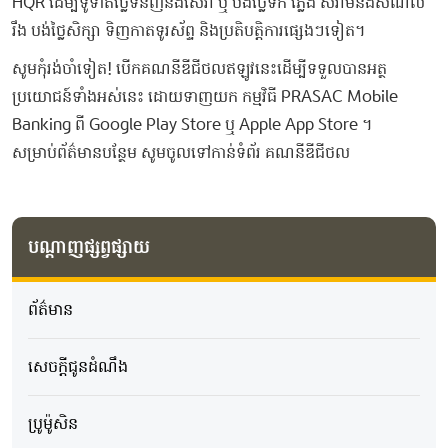
H​QR ​ដើម្បី​ទូទាត់​ថ្លៃ​ទំនិញ​និង​សេវា​ ​ឬ​ ​បង់ថ្លៃ​ទឹក​ ​ភ្លើង​ ​សំរាម​និង​សំណល់​
រឹង​ ​បង់ថ្លៃ​សិក្សា​ ​ទិញ​កាត​ទូរស័ព្ទ​ ​និង​ប្រតិបត្តិការ​ផ្សេងៗ​ទៀត​។​
​សូម​កុំ​រង់ចាំ​ទៀត​! ​បើក​គណនី​ឌី​ជី​ថល​ឥឡូវនេះ​ដើម្បី​ទទួល​បាន​អត្ថ
ប្រយោជន៍​ទាំងអស់​នេះ​ ​ដោយ​ទាញ​យក​ ​កម្មវិធី​ ​P​R​A​SAC​ ​Mobile​ ​
Banking​ ​ពី​ ​Goo​g​l​e​ ​Play​ ​Store​ ​ឬ​ ​Apple​ ​A​p​p​ ​Store​ ​។​
​សម្រាប់​ព័ត៌មាន​បន្ថែម​ ​សូម​ចូល​ទៅកាន់​ទំព័រ​ ​គណនី​ឌី​ជី​ថល
បណ្តាញផ្សព្វផ្សាយ
ព័ត៌មាន
សេចក្ដីជូនដំណឹង
ប្រូម៉ូសិន