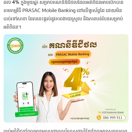
ដល់​
4%
​ក្នុង​មួយ​ឆ្នាំ​ ​សម្រាប់​គណនី​ឌី​ជី​ថល​ដែល​អតិថិជន​អាច​បើក​បាន​
តាម​កម្មវិធី​ ​P​R​A​SAC​ ​Mobile​ ​Banking​ ​នៅ​លើ​ទូរស័ព្ទ​ដៃ​ ​ដោយ​មិន
បាច់​ទៅ​សាខា​ ​ដែល​នេះ​ផ្ដល់​នូវ​ភាព​ងាយស្រួល​ ​និង​ភាព​បត់បែន​សម្រាប់​
អតិថិជន​។​
​គ្រប់​អតិថិជន​ដែល​មាន​អត្តសញ្ញាណប័ណ្ណ​សញ្ជាតិ​ខ្មែរ​ដែល​មាន​សុពលភាព​ ​