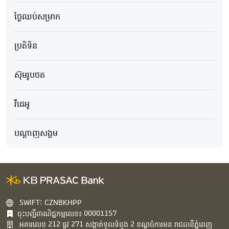
ថ្ងៃឈប់សម្រាក
ប្រតិទិន
ស៊ុមរូបថត
វីដេអូ
បណ្ដាញសង្គម
SWIFT: CZNBKHPP
ចុះបញ្ជីពាណិជ្ជកម្មលេខ៖ 00001157
អគារ​លេខ​ 212 ផ្លូវ 271 សង្កាត់ទួលទំពូង 2 ខណ្ឌចំការមន រាជធានីភ្នំពេញ