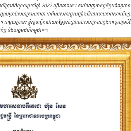
ក់ចំណូល​ប្រចាំ​ឆ្នាំ​ 2022 ​ច្រើនជាង​គេ​។​ ​ការ​បំពេញ​កាតព្វកិច្ច​បង់ពន្ធ​បាន​ល្
ល្អ​សម្រាប់​សហគ្រាស​នានា​ ​ជាពិសេស​ការ​ឆ្លុះបញ្ចាំង​ពី​អនុលោម​ភាព​សារពើពន្ធ​ក​ម
​ ​ជាមួយគ្នា​នេះ​ ​ខ្ញុំ​សូម​ធ្វើការ​វាយ​តម្លៃ​ខ្ពស់​ជូន​ដល់​សហគ្រាស​ក្នុង​ការចូលរួម​
ច​ ​និង​សង្គមជាតិ​កម្ពុជា​
»​។