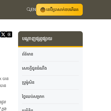
EN
ខេប៊ីប្រាសាក់ខបភើរេត
បណ្តាញផ្សព្វផ្សាយ
ព័ត៌មាន
សេចក្ដីជូនដំណឹង
k​ ​បាន​
ប្រូម៉ូសិន
​បាន​
ថ្ងៃឈប់សម្រាក
ជូន​
ក្នុង
ប្រតិទិន