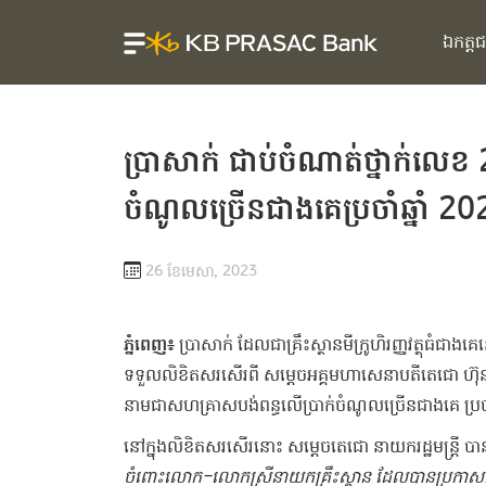
ឯកត្ត
​ប្រាសាក់ ​ជាប់​ចំណាត់ថ្នាក់​លេខ​
ចំណូល​ច្រើនជាង​គេ​ប្រចាំ​ឆ្នាំ​ 2
26 ខែ​មេសា, 2023
​ភ្នំពេញ​៖​
​ប្រា​សាក់​ ​ដែល​ជា​គ្រឹះស្ថាន​មីក្រូ​ហិរញ្ញវត្ថុ​ធំ​ជាងគេ
ទទួល​លិខិត​សរសើរ​ពី ​សម្ដេច​អគ្គមហាសេនា​ប​តីតេជោ ​ហ៊ុន​ ​
នាម​ជា​សហគ្រាស​បង់ពន្ធ​លើ​ប្រាក់ចំណូល​ច្រើនជាង​គេ​ ​ប្រចាំ
​នៅ​ក្នុង​លិខិត​សរសើរ​នោះ​ ​សម្ដេច​តេជោ ​នាយករដ្ឋមន្ត្រី​ ​ប
ចំពោះ​លោក​-​លោកស្រី​នាយក​គ្រឹះស្ថាន​ ​ដែល​បាន​ប្រកាស​និង​បង់