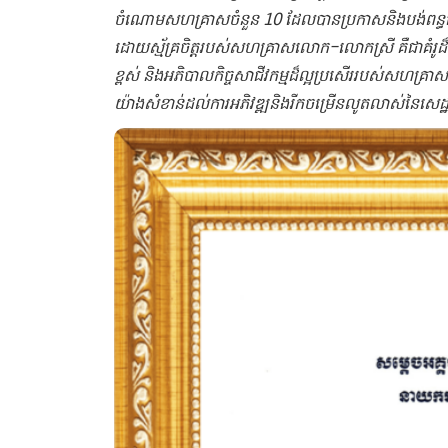
ចំណោម​សហគ្រាស​ចំនួន​ 10 ​ដែល​បាន​ប្រកាស​និង​បង់ពន្ធ​លើ​ប្រា
ដោយ​ស្ម័គ្រចិត្ត​របស់​សហគ្រាស​លោក​-​លោកស្រី​ ​គឺជា​គំរូ​ដ៏​
ខ្ពស់​ ​និង​អភិបាល​កិច្ច​សាជីវកម្ម​ដ៏​ល្អ​ប្រសើរ​របស់​សហគ្រាស​។
យ៉ាងសំខាន់​ដល់​ការ​អភិវឌ្ឍ​និង​រីក​ចម្រើន​លូតលាស់​នៃ​សេដ្ឋកិច្