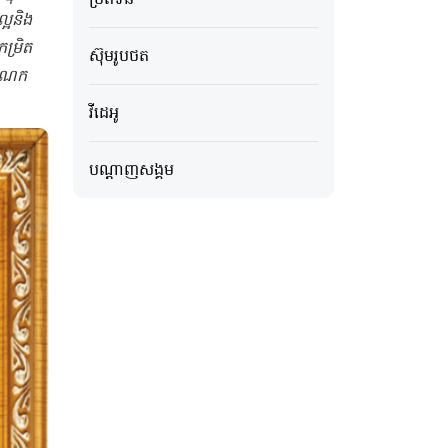
អ​និង​
្រិ​ត​
ស៊ុមរូបថត
ចំណែក​
វីដេអូ
បណ្ដាញសង្គម