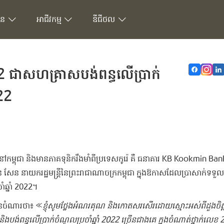
ជន
អាជីវកម្ម
ឌីជីថល
 2 ​ជា​សហគ្រាស​បង់ពន្ធ​លើ​ប្រាក់
022
​នៅ​កម្ពុជា​ ​និង​មាន​ភាគ​ទុនិ​ក​រឹង​មាំ​ពី​ប្រទេស​កូរ៉េ​ ​គឺ​ ​ធនាគារ​ KB Kook​m​in​ ​Ban
សែន​ ​នាយករដ្ឋមន្ត្រី​នៃ​ព្រះរាជាណាចក្រកម្ពុជា​ ​ក្នុង​ឱកាស​ដែល​ប្រា​សាក់​ទទួល
​ឆ្នាំ​ 2022​។
ាន​ចំណារថា​៖​ ​«
ខ្ញុំ​សូម​ថ្លែង​អំណរគុណ​ ​និង​កោតសរសើរ​ដោយ​ស្មោះ​អស់ពីដួងចិត្ត​
ពន្ធ​លើ​ប្រាក់ចំណូល​ប្រចាំ​ឆ្នាំ​ 2022 ​ច្រើនជាង​គេ​ ​ក្នុង​ចំណាត់ថ្នាក់​លេខ​ 2 ​