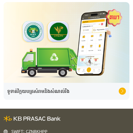
ទូទាត់វិក្កយបត្រសំរាមនិងសំណល់រឹង
SWIFT: CZNBKHPP