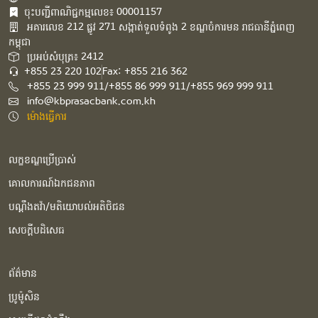
ចុះបញ្ជីពាណិជ្ជកម្មលេខ៖ 00001157
អគារ​លេខ​ 212 ផ្លូវ 271 សង្កាត់ទួលទំពូង 2 ខណ្ឌចំការមន រាជធានីភ្នំពេញ
កម្ពុជា​
ប្រអប់សំបុត្រ៖ 2412
+855 23 220 102
Fax: +855 216 362
+855 23 999 911/+855 86 999 911/+855 969 999 911
info@kbprasacbank.com.kh
ម៉ោងធ្វើការ
លក្ខខណ្ឌប្រើប្រាស់
គោលការណ៍ឯកជនភាព
បណ្ដឹងតវ៉ា/មតិយោបល់អតិថិជន
សេចក្ដីបដិសេធ
ព័ត៌មាន
ប្រូម៉ូសិន