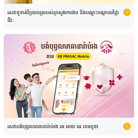
សេវាទូទាត់វិក្កយបត្ររបស់ក្រសួងការងារ និង​បណ្ដុះបណ្ដាលវិជ្ជា
ជីវៈ
សេវាបង់បុព្វលាភធានារ៉ាប់រង អេ អាយ អេ ខេមបូឌា