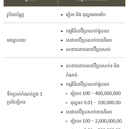
រូបិយប័ណ្ណ
រៀល និង ដុល្លារអាមេរិក
កម្មវិធីខេប៊ីប្រាសាក់ម៉ូបាល
មធ្យោបាយ
សេវាខេប៊ីប្រាសាក់ខបភើរេត
សាខាធនាគារខេប៊ីប្រាសាក់
សាខាធនាគារខេប៊ីប្រាសាក់៖ មិន
កំណត់
កម្មវិធីខេប៊ីប្រាសាក់ម៉ូបាល
រៀល៖ 100 – 400,000,000
ទឹកប្រាក់កំណត់ក្នុង 1
ប្រតិបត្តិការ
ដុល្លារ៖ 0.01 – 100,000.00
សេវាខេប៊ីប្រាសាក់ខបភើរេត
រៀល៖ 100 – 2,000,000,00