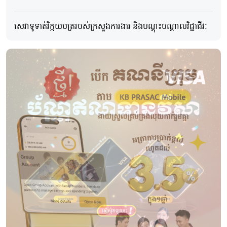
សេវាទូទាត់វិក្កយបត្ររបស់ក្រសួងការងារ និង​បណ្ដុះបណ្ដាលវិជ្ជាជីវៈ