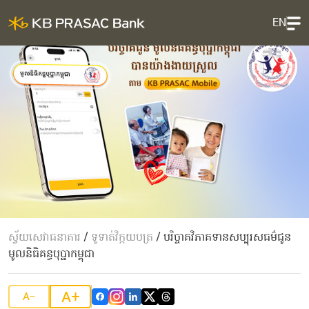
EN
ស្វ័យសេវាធនាគារ
/
ទូទាត់វិក្កយបត្រ
/
បរិច្ចាគវិភាគទានសប្បុរសធម៌ជូន
មូលនិធិគន្ធបុប្ផាកម្ពុជា
A+
A-