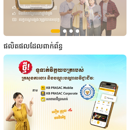
ផលិតផលដែលពាក់ព័ន្ធ