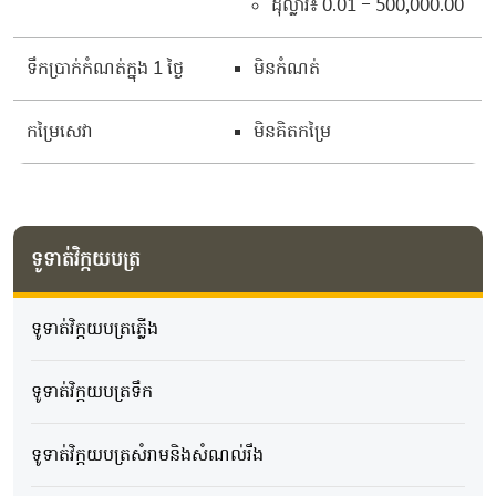
ដុល្លារ៖ 0.01 – 500,000.00
ទឹកប្រាក់កំណត់ក្នុង 1 ថ្ងៃ
មិនកំណត់
កម្រៃសេវា
មិនគិតកម្រៃ
ទូទាត់វិក្កយបត្រ
ទូទាត់វិក្កយបត្រភ្លើង
​ទូទាត់វិក្កយបត្រទឹក
ទូទាត់វិក្កយបត្រសំរាមនិងសំណល់រឹង