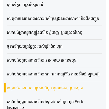
ទូទាត់វិក្កយបត្រសិក្សាអប់រំ
ការទូទាត់សេវាសាធារណៈរបស់ក្រសួងសាធារណការ និងដឹកជញ្ជូន
សេវាបង់ប្រាក់ផ្លូវល្បឿនលឿន ភ្នំពេញ-ក្រុងព្រះសីហនុ
ទូទាត់វិក្កយបត្រថ្លៃផ្ទះ របស់បុរី ប៉េង ហួត
សេវាបង់បុព្វលាភធានារ៉ាប់រង អេ អាយ អេ ខេមបូឌា
សេវាបង់បុព្វលាភធានារ៉ាប់រងការពារអាយុជីវិត ដាយ អ៊ិឈិ ឡាយហ្វ៍
បរិច្ចាគវិភាគទានសប្បុរសធម៌ជូន មូលនិធិគន្ធបុប្ផាកម្ពុជា
សេវាបង់បុព្វលាភធានារ៉ាប់រងទូទៅរបស់ក្រុមហ៊ុន Forte
Insurance