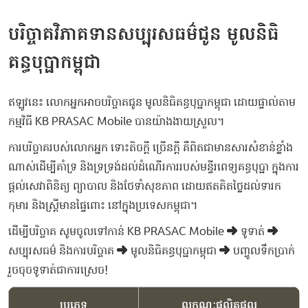
បរិច្ចាគវិភាគទានសប្បុរសធម៌ជូន មូលនិធិ
គន្ធបុប្ផាកម្ពុជា
ឥឡូវនេះ លោកអ្នកអាចបរិច្ចាគជូន មូលនិធិគន្ធបុប្ផាកម្ពុជា ដោយផ្ទាល់តាម
កម្មវិធី KB PRASAC Mobile បានយ៉ាងងាយស្រួល។
ការបរិច្ចាគរបស់លោកអ្នក ទោះតិចក្ដី ច្រើនក្ដី គឺពិតជាមានសារសំខាន់ខ្លាំង
ណាស់ដើម្បីគាំទ្រ និងទ្រទ្រង់ដល់ដំណើរការរបស់មន្ទីរពេទ្យគន្ធបុប្ផា ក្នុងការ
ផ្ដល់សេវាពិនិត្យ ព្យាបាល និងថែទាំសុខភាព ដោយឥតគិតថ្លៃដល់ទារក
កុមារ និងស្ត្រីមានផ្ទៃពោះ នៅក្នុងប្រទេសកម្ពុជា។
ដើម្បីបរិច្ចាគ សូមចូលទៅកាន់ KB PRASAC Mobile ➜ ទូទាត់ ➜
សប្បុរសធម៌ និងការបរិច្ចាគ ➜ មូលនិធិគន្ធបុប្ផាកម្ពុជា ➜ បញ្ចូលទឹកប្រាក់
រួចចុចទូទាត់ជាការស្រេច!
ប្រភេទ
លក្ខណៈផលិតផល